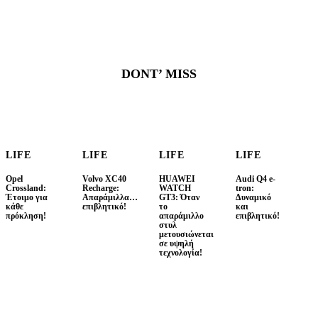
DONT’ MISS
LIFE
LIFE
LIFE
LIFE
Opel
Volvo XC40
HUAWEI
Audi Q4 e-
Crossland:
Recharge:
WATCH
tron:
Έτοιμο για
Απαράμιλλα…
GT3: Όταν
Δυναμικό
κάθε
επιβλητικό!
το
και
πρόκληση!
απαράμιλλο
επιβλητικό!
στυλ
μετουσιώνεται
σε υψηλή
τεχνολογία!