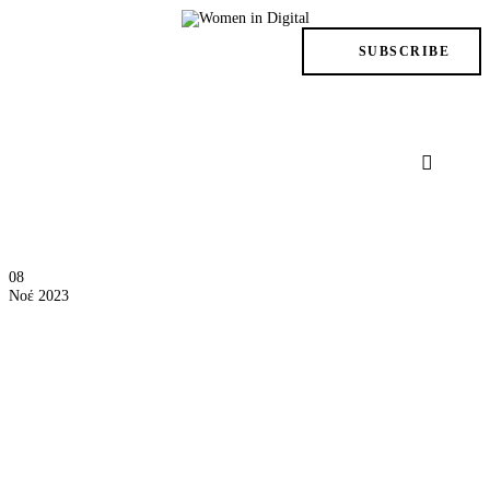
TRENDS
SUBSCRIBE
IN ACTION
AT THE TOP
LIFE
FILES
08
ISSUES
Νοέ 2023