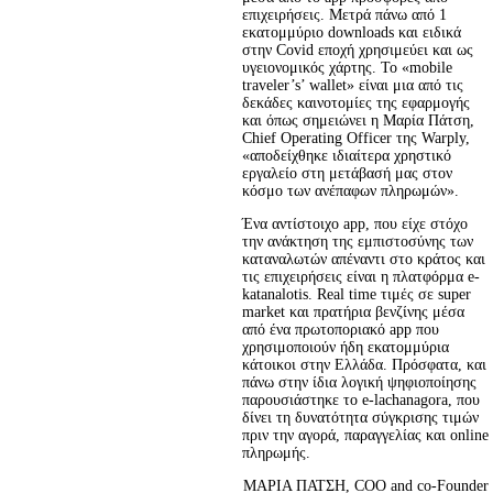
επιχειρήσεις. Μετρά πάνω από 1 
εκατομμύριο downloads και ειδικά 
στην Covid εποχή χρησιμεύει και ως 
υγειονομικός χάρτης. Το «mobile 
traveler’s’ wallet» είναι μια από τις 
δεκάδες καινοτομίες της εφαρμογής 
και όπως σημειώνει η Μαρία Πάτση, 
Chief Operating Officer της Warply, 
«αποδείχθηκε ιδιαίτερα χρηστικό 
εργαλείο στη μετάβασή μας στον 
κόσμο των ανέπαφων πληρωμών».
Ένα αντίστοιχο app, που είχε στόχο 
την ανάκτηση της εμπιστοσύνης των 
καταναλωτών απέναντι στο κράτος και 
τις επιχειρήσεις είναι η πλατφόρμα e-
katanalotis. Real time τιμές σε super 
market και πρατήρια βενζίνης μέσα 
από ένα πρωτοποριακό app που 
χρησιμοποιούν ήδη εκατομμύρια 
κάτοικοι στην Ελλάδα. Πρόσφατα, και 
πάνω στην ίδια λογική ψηφιοποίησης 
παρουσιάστηκε το e-lachanagora, που 
δίνει τη δυνατότητα σύγκρισης τιμών 
πριν την αγορά, παραγγελίας και online 
πληρωμής.
ΜΑΡΙΑ ΠΑΤΣΗ, COO and co-Founder 