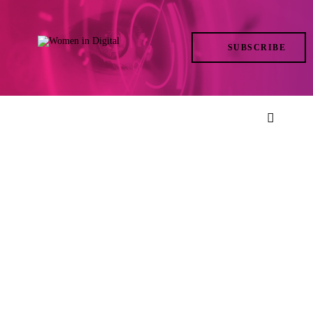
TRENDS
SUBSCRIBE
IN ACTION
AT THE TOP
LIFE
FILES
ISSUES