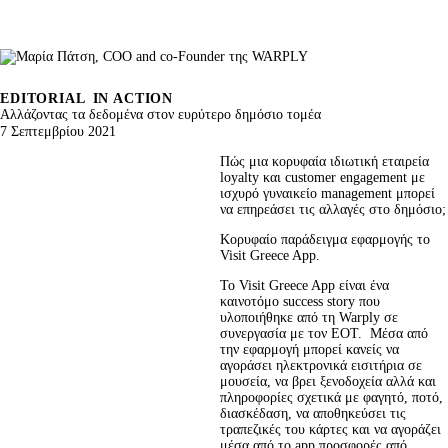
EDITORIAL
IN ACTION
Αλλάζοντας τα δεδομένα στον ευρύτερο δημόσιο τομέα
7 Σεπτεμβρίου 2021
Πώς μια κορυφαία ιδιωτική εταιρεία 
loyalty και customer engagement με 
ισχυρό γυναικείο management μπορεί 
να επηρεάσει τις αλλαγές στο δημόσιο;
Κορυφαίο παράδειγμα εφαρμογής το 
Visit Greece App.
Το Visit Greece App είναι ένα 
καινοτόμο success story που 
υλοποιήθηκε από τη Warply σε 
συνεργασία με τον ΕΟΤ.  Μέσα από 
την εφαρμογή μπορεί κανείς να 
αγοράσει ηλεκτρονικά εισιτήρια σε 
μουσεία, να βρει ξενοδοχεία αλλά και 
πληροφορίες σχετικά με φαγητό, ποτό, 
διασκέδαση, να αποθηκεύσει τις 
τραπεζικές του κάρτες και να αγοράζει 
μέσα από το app προσφορές από 