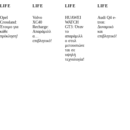
LIFE
LIFE
LIFE
LIFE
Opel
Volvo
HUAWEI
Audi Q4 e-
Crossland:
XC40
WATCH
tron:
Έτοιμο για
Recharge:
GT3: Όταν
Δυναμικό
κάθε
Απαράμιλλ
το
και
πρόκληση!
α…
απαράμιλλ
επιβλητικό!
επιβλητικό!
ο στυλ
μετουσιώνε
ται σε
υψηλή
τεχνολογία!