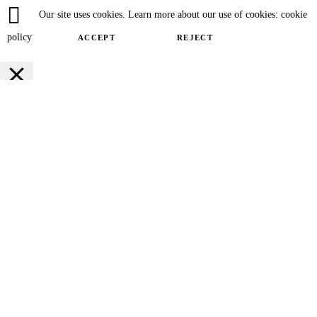
Our site uses cookies. Learn more about our use of cookies: cookie
policy
ACCEPT
REJECT
Close
Privacy Overview
This website uses cookies to improve your experience while you navigate
through the website. Out of these cookies, the cookies that are categorized as
necessary are stored on your browser as they are essential for the working of
basic functionalities of the website. We also use third-party cookies that help
us analyze and understand how you use this website. These cookies will be
stored in your browser only with your consent. You also have the option to
opt-out of these cookies. But opting out of some of these cookies may have an
effect on your browsing experience.
SAVE & ACCEPT