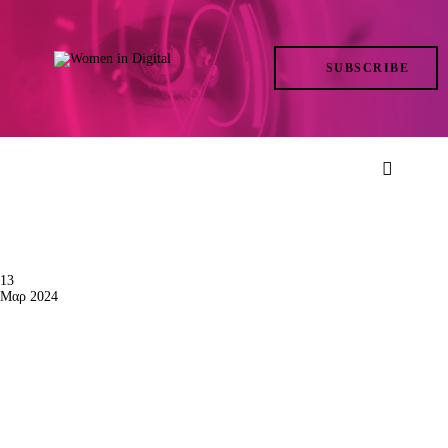
TRENDS
SUBSCRIBE
IN ACTION
AT THE TOP
LIFE
FILES
ISSUES
13
Μαρ 2024