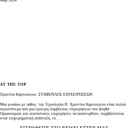
Μαρ 2024
AT THE TOP
Xριστίνα Καρτσιώτου: ΣΥΜΒΟΥΛΟΣ ΕΠΙΧΕΙΡΗΣΕΩΝ
Μια γυναίκα με πάθος: την Τεχνολογία Η Χριστίνα Καρτσιώτου είναι πολλά
περισσότερα από µια έµπειρη σύµβουλος επιχειρήσεων που βοηθά
Οργανισµούς και νεοσύστατες επιχειρήσεις να αναπτυχθούν, συµβάλλοντας
στην επιχειρηµατική ανάπτυξη, το…
ΕΓΓΡΑΦΕΊΤΕ ΣΤΟ NEWSLETTER ΜΑΣ