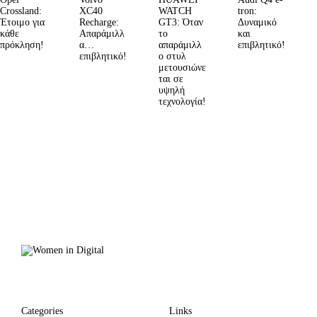
Crossland:
XC40
WATCH
tron:
Έτοιμο για
Recharge:
GT3: Όταν
Δυναμικό
κάθε
Απαράμιλλ
το
και
πρόκληση!
α…
απαράμιλλ
επιβλητικό!
επιβλητικό!
ο στυλ
μετουσιώνε
ται σε
υψηλή
τεχνολογία!
Categories
Links