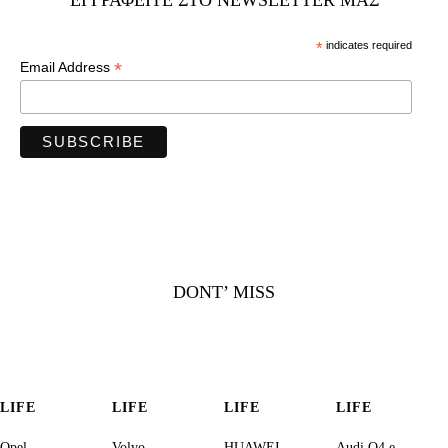
*
indicates required
*
Email Address
DONT’ MISS
LIFE
LIFE
LIFE
LIFE
Opel
Volvo
HUAWEI
Audi Q4 e-