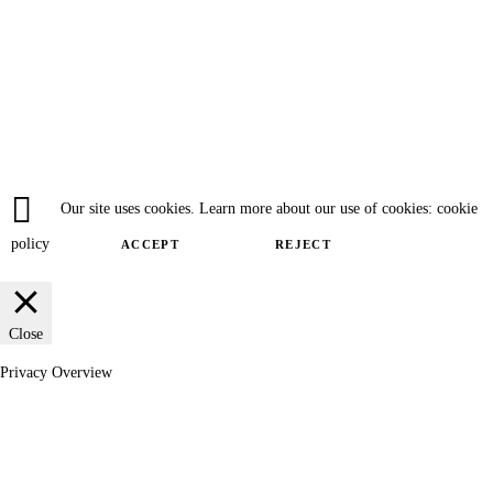
Our site uses cookies. Learn more about our use of cookies: cookie
policy
ACCEPT
REJECT
Close
Privacy Overview
This website uses cookies to improve your experience while you navigate
through the website. Out of these cookies, the cookies that are categorized as
necessary are stored on your browser as they are essential for the working of
basic functionalities of the website. We also use third-party cookies that help
us analyze and understand how you use this website. These cookies will be