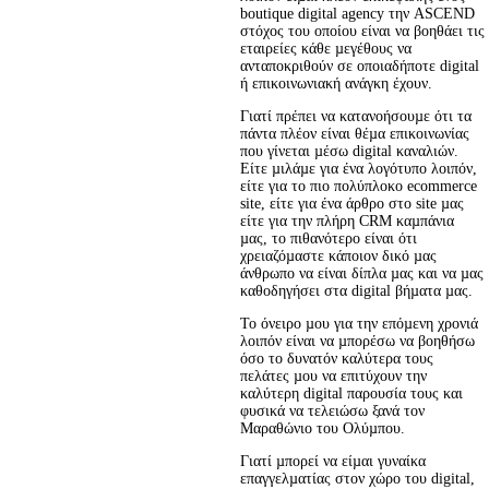
boutique digital agency την ASCEND 
στόχος του οποίου είναι να βοηθάει τις 
εταιρείες κάθε µεγέθους να 
ανταποκριθούν σε οποιαδήποτε digital 
ή επικοινωνιακή ανάγκη έχουν.
Γιατί πρέπει να κατανοήσουµε ότι τα 
πάντα πλέον είναι θέµα επικοινωνίας 
που γίνεται µέσω digital καναλιών. 
Είτε µιλάµε για ένα λογότυπο λοιπόν, 
είτε για το πιο πολύπλοκο ecommerce 
site, είτε για ένα άρθρο στο site µας 
είτε για την πλήρη CRM καµπάνια 
µας, το πιθανότερο είναι ότι 
χρειαζόµαστε κάποιον δικό µας 
άνθρωπο να είναι δίπλα µας και να µας 
καθοδηγήσει στα digital βήµατα µας.
Το όνειρο µου για την επόµενη χρονιά 
λοιπόν είναι να µπορέσω να βοηθήσω 
όσο το δυνατόν καλύτερα τους 
πελάτες µου να επιτύχουν την 
καλύτερη digital παρουσία τους και 
φυσικά να τελειώσω ξανά τον 
Μαραθώνιο του Ολύµπου.
Γιατί µπορεί να είµαι γυναίκα 
επαγγελµατίας στον χώρο του digital, 