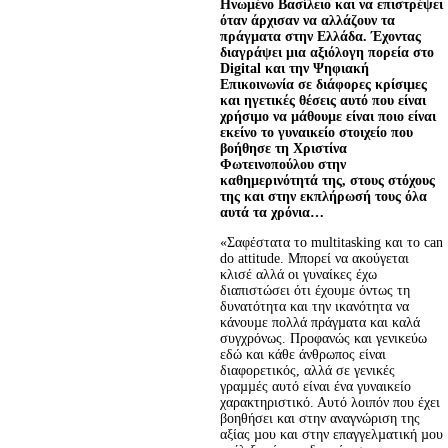
Ηνωµένο Βασίλειο και να επιστρέψει 
όταν άρχισαν να αλλάζουν τα 
πράγµατα στην Ελλάδα. Έχοντας 
διαγράψει µια αξιόλογη πορεία στο 
Digital και την Ψηφιακή 
Επικοινωνία σε διάφορες κρίσιµες 
και ηγετικές θέσεις αυτό που είναι 
χρήσιµο να µάθουµε είναι ποιο είναι 
εκείνο το γυναικείο στοιχείο που 
βοήθησε τη Χριστίνα 
Φωτεινοπούλου στην 
καθηµερινότητά της, στους στόχους 
της και στην εκπλήρωσή τους όλα 
αυτά τα χρόνια…
«Σαφέστατα το multitasking και το can 
do attitude. Μπορεί να ακούγεται 
κλισέ αλλά οι γυναίκες έχω 
διαπιστώσει ότι έχουµε όντως τη 
δυνατότητα και την ικανότητα να 
κάνουµε πολλά πράγµατα και καλά 
συγχρόνως. Προφανώς και γενικεύω 
εδώ και κάθε άνθρωπος είναι 
διαφορετικός, αλλά σε γενικές 
γραµµές αυτό είναι ένα γυναικείο 
χαρακτηριστικό. Αυτό λοιπόν που έχει 
βοηθήσει και στην αναγνώριση της 
αξίας µου και στην επαγγελµατική µου 