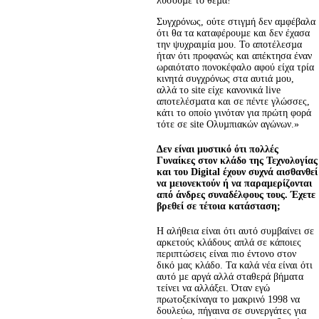
λύσουµε το θέµα!
Συγχρόνως, ούτε στιγµή δεν αµφέβαλα 
ότι θα τα καταφέρουµε και δεν έχασα 
την ψυχραιµία µου. Το αποτέλεσµα 
ήταν ότι προφανώς και απέκτησα έναν 
ωραιότατο πονοκέφαλο αφού είχα τρία 
κινητά συγχρόνως στα αυτιά µου, 
αλλά το site είχε κανονικά live 
αποτελέσµατα και σε πέντε γλώσσες, 
κάτι το οποίο γινόταν για πρώτη φορά 
τότε σε site Ολυµπιακών αγώνων.»
Δεν είναι μυστικό ότι πολλές
Γυναίκες στον κλάδο της Τεχνολογίας
και του Digital έχουν συχνά αισθανθεί
να μειονεκτούν ή να παραμερίζονται
από άνδρες συναδέλφους τους. Έχετε
βρεθεί σε τέτοια κατάσταση;
Η αλήθεια είναι ότι αυτό συµβαίνει σε 
αρκετούς κλάδους απλά σε κάποιες 
περιπτώσεις είναι πιο έντονο στον 
δικό µας κλάδο. Τα καλά νέα είναι ότι 
αυτό µε αργά αλλά σταθερά βήµατα 
τείνει να αλλάξει. Όταν εγώ 
πρωτοξεκίναγα το µακρινό 1998 να 
δουλεύω, πήγαινα σε συνεργάτες για 