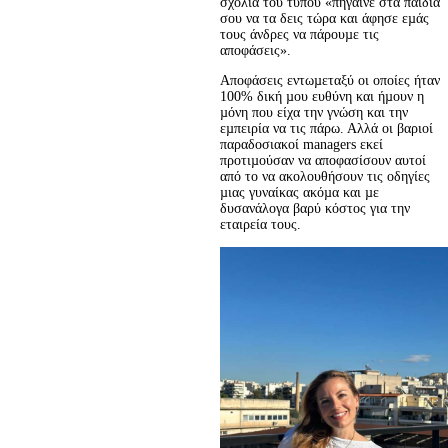
σχόλια του τύπου «πήγαινε στα παιδιά 
σου να τα δεις τώρα και άφησε εµάς 
τους άνδρες να πάρουµε τις 
αποφάσεις».
Αποφάσεις εντωµεταξύ οι οποίες ήταν 
100% δική µου ευθύνη και ήµουν η 
µόνη που είχα την γνώση και την 
εµπειρία να τις πάρω. Αλλά οι βαριοί 
παραδοσιακοί managers εκεί 
προτιµούσαν να αποφασίσουν αυτοί 
από το να ακολουθήσουν τις οδηγίες 
µιας γυναίκας ακόµα και µε 
δυσανάλογα βαρύ κόστος για την 
εταιρεία τους.