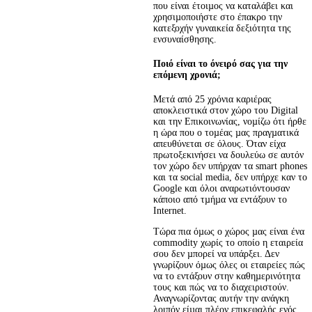
που είναι έτοιµος να καταλάβει και 
χρησιµοποιήστε στο έπακρο την 
κατεξοχήν γυναικεία δεξιότητα της 
ενσυναίσθησης.
Ποιό είναι το όνειρό σας για την
επόμενη χρονιά;
Μετά από 25 χρόνια καριέρας 
αποκλειστικά στον χώρο του Digital 
και την Επικοινωνίας, νοµίζω ότι ήρθε 
η ώρα που ο τοµέας µας πραγµατικά 
απευθύνεται σε όλους. Όταν είχα 
πρωτοξεκινήσει να δουλεύω σε αυτόν 
τον χώρο δεν υπήρχαν τα smart phones 
και τα social media, δεν υπήρχε καν το 
Google και όλοι αναρωτιόντουσαν 
κάποιο από τµήµα να εντάξουν το 
Internet.
Τώρα πια όµως ο χώρος µας είναι ένα 
commodity χωρίς το οποίο η εταιρεία 
σου δεν µπορεί να υπάρξει. Δεν 
γνωρίζουν όµως όλες οι εταιρείες πώς 
να το εντάξουν στην καθηµερινότητα 
τους και πώς να το διαχειριστούν. 
Αναγνωρίζοντας αυτήν την ανάγκη 
λοιπόν είµαι πλέον επικεφαλής ενός 