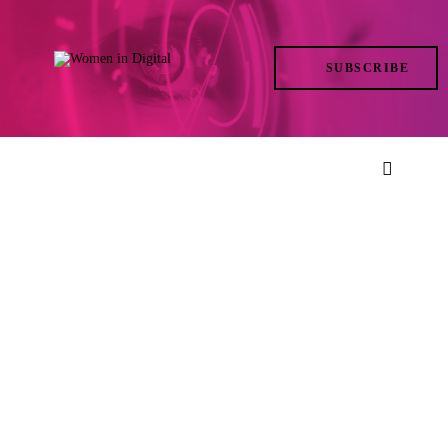
TRENDS
SUBSCRIBE
IN ACTION
AT THE TOP
LIFE
FILES
ISSUES