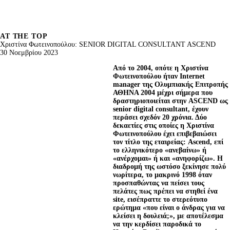
AT THE TOP
Χριστίνα Φωτεινοπούλου: SENIOR DIGITAL CONSULTANT ASCEND
30 Νοεμβρίου 2023
A
πό το 2004, οπότε η Χριστίνα 
Φωτεινοπούλου ήταν Internet 
manager της Ολυµπιακής Επιτροπής 
ΑΘΗΝΑ 2004 µέχρι σήµερα που 
δραστηριοποιείται στην ASCEND ως 
senior digital consultant, έχουν 
περάσει σχεδόν 20 χρόνια. Δύο 
δεκαετίες στις οποίες η Χριστίνα 
Φωτεινοπούλου έχει επιβεβαιώσει 
τον τίτλο της εταιρείας: Ascend, επί 
το ελληνικότερο «ανεβαίνω» ή 
«ανέρχοµαι» ή και «ανηφορίζω». Η 
διαδροµή της ωστόσο ξεκίνησε πολύ 
νωρίτερα, το µακρινό 1998 όταν 
προσπαθώντας να πείσει τους 
πελάτες πως πρέπει να στηθεί ένα 
site, εισέπραττε το στερεότυπο 
ερώτηµα «που είναι ο άνδρας για να 
κλείσει η δουλειά;», µε αποτέλεσµα 
να την κερδίσει παροδικά το 