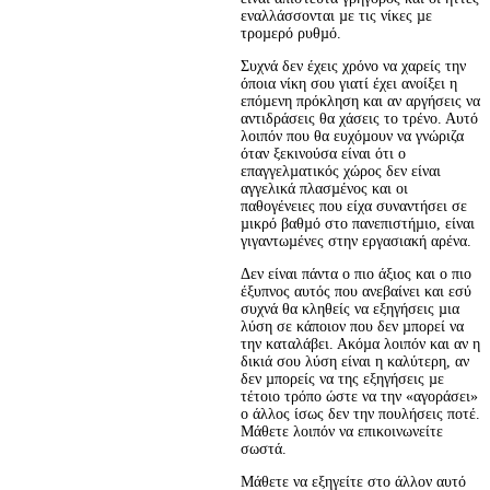
εναλλάσσονται µε τις νίκες µε 
τροµερό ρυθµό.
Συχνά δεν έχεις χρόνο να χαρείς την 
όποια νίκη σου γιατί έχει ανοίξει η 
επόµενη πρόκληση και αν αργήσεις να 
αντιδράσεις θα χάσεις το τρένο. Αυτό 
λοιπόν που θα ευχόµουν να γνώριζα 
όταν ξεκινούσα είναι ότι ο 
επαγγελµατικός χώρος δεν είναι 
αγγελικά πλασµένος και οι 
παθογένειες που είχα συναντήσει σε 
µικρό βαθµό στο πανεπιστήµιο, είναι 
γιγαντωµένες στην εργασιακή αρένα.
Δεν είναι πάντα ο πιο άξιος και ο πιο 
έξυπνος αυτός που ανεβαίνει και εσύ 
συχνά θα κληθείς να εξηγήσεις µια 
λύση σε κάποιον που δεν µπορεί να 
την καταλάβει. Ακόµα λοιπόν και αν η 
δικιά σου λύση είναι η καλύτερη, αν 
δεν µπορείς να της εξηγήσεις µε 
τέτοιο τρόπο ώστε να την «αγοράσει» 
ο άλλος ίσως δεν την πουλήσεις ποτέ. 
Μάθετε λοιπόν να επικοινωνείτε 
σωστά.
Μάθετε να εξηγείτε στο άλλον αυτό 