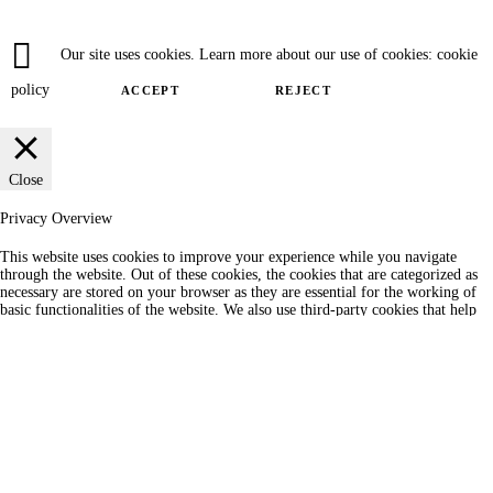
Our site uses cookies. Learn more about our use of cookies: cookie
policy
ACCEPT
REJECT
Close
Privacy Overview
This website uses cookies to improve your experience while you navigate
through the website. Out of these cookies, the cookies that are categorized as
necessary are stored on your browser as they are essential for the working of
basic functionalities of the website. We also use third-party cookies that help
us analyze and understand how you use this website. These cookies will be
stored in your browser only with your consent. You also have the option to
opt-out of these cookies. But opting out of some of these cookies may have an
effect on your browsing experience.
SAVE & ACCEPT