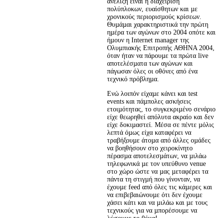
ανέλιξη είναι η διαχείριση 
πολύπλοκων, ευαίσθητων και µε 
χρονικούς περιορισµούς κρίσεων. 
Θυµάµαι χαρακτηριστικά την πρώτη 
ηµέρα των αγώνων στο 2004 οπότε και 
ήµουν η Internet manager της 
Ολυµπιακής Επιτροπής ΑΘΗΝΑ 2004, 
όταν ήταν να πάρουµε τα πρώτα live 
αποτελέσµατα των αγώνων και 
πάγωσαν όλες οι οθόνες από ένα 
τεχνικό πρόβληµα.
Ενώ λοιπόν είχαµε κάνει και test 
events και πάµπολες ασκήσεις 
ετοιµότητας, το συγκεκριµένο σενάριο 
είχε θεωρηθεί απόλυτα ακραίο και δεν 
είχε δοκιµαστεί. Μέσα σε πέντε µόλις 
λεπτά όµως είχα καταφέρει να 
τραβήξουµε άτοµα από άλλες οµάδες 
να βοηθήσουν στο χειροκίνητο 
πέρασµα αποτελεσµάτων, να µιλάω 
τηλεφωνικά µε τον υπεύθυνο venue 
στο χώρο ώστε να µας µεταφέρει τα 
πάντα τη στιγµή που γίνονταν, να 
έχουµε feed από όλες τις κάµερες και 
να επιβεβαιώνουµε ότι δεν έχουµε 
χάσει κάτι και να µιλάω και µε τους 
τεχνικούς για να µπορέσουµε να 