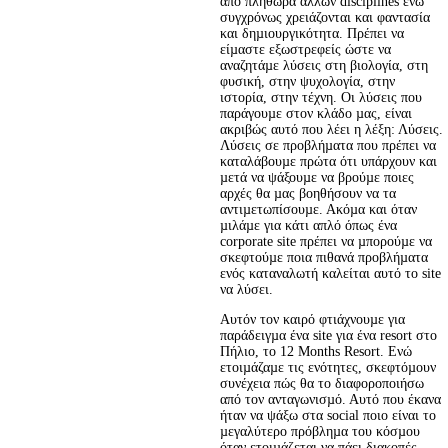
από πληθώρα άλλων disciplines ενώ 
συγχρόνως χρειάζονται και φαντασία 
και δηµιουργικότητα. Πρέπει να 
είµαστε εξωστρεφείς ώστε να 
αναζητάµε λύσεις στη βιολογία, στη 
φυσική, στην ψυχολογία, στην 
ιστορία, στην τέχνη. Οι λύσεις που 
παράγουµε στον κλάδο µας, είναι 
ακριβώς αυτό που λέει η λέξη: Λύσεις. 
Λύσεις σε προβλήµατα που πρέπει να 
καταλάβουµε πρώτα ότι υπάρχουν και 
µετά να ψάξουµε να βρούµε ποιες 
αρχές θα µας βοηθήσουν να τα 
αντιµετωπίσουµε. Ακόµα και όταν 
µιλάµε για κάτι απλό όπως ένα 
corporate site πρέπει να µπορούµε να 
σκεφτούµε ποια πιθανά προβλήµατα 
ενός καταναλωτή καλείται αυτό το site 
να λύσει.
Αυτόν τον καιρό φτιάχνουµε για 
παράδειγµα ένα site για ένα resort στο 
Πήλιο, το 12 Months Resort. Ενώ 
ετοιµάζαµε τις ενότητες, σκεφτόµουν 
συνέχεια πώς θα το διαφοροποιήσω 
από τον ανταγωνισµό. Αυτό που έκανα 
ήταν να ψάξω στα social ποιο είναι το 
µεγαλύτερο πρόβληµα του κόσµου 
όταν ετοιµάζεται να πάει διακοπές.