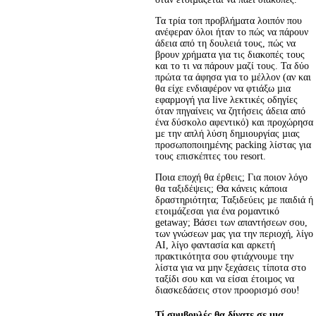
Τα τρία τοπ προβλήµατα λοιπόν που 
ανέφεραν όλοι ήταν το πώς να πάρουν 
άδεια από τη δουλειά τους, πώς να 
βρουν χρήµατα για τις διακοπές τους 
και το τι να πάρουν µαζί τους. Τα δύο 
πρώτα τα άφησα για το µέλλον (αν και 
θα είχε ενδιαφέρον να φτιάξω µια 
εφαρµογή για live λεκτικές οδηγίες 
όταν πηγαίνεις να ζητήσεις άδεια από 
ένα δύσκολο αφεντικό) και προχώρησα 
µε την απλή λύση δηµιουργίας µιας 
προσωποποιηµένης packing λίστας για 
τους επισκέπτες του resort.
Ποια εποχή θα έρθεις; Για ποιον λόγο 
θα ταξιδέψεις; Θα κάνεις κάποια 
δραστηριότητα; Ταξιδεύεις µε παιδιά ή 
ετοιµάζεσαι για ένα ροµαντικό 
getaway; Βάσει των απαντήσεων σου, 
των γνώσεων µας για την περιοχή, λίγο 
ΑΙ, λίγο φαντασία και αρκετή 
πρακτικότητα σου φτιάχνουµε την 
λίστα για να µην ξεχάσεις τίποτα στο 
ταξίδι σου και να είσαι έτοιµος να 
διασκεδάσεις στον προορισµό σου!
Τί συμβουλές θα δίνατε σε μια