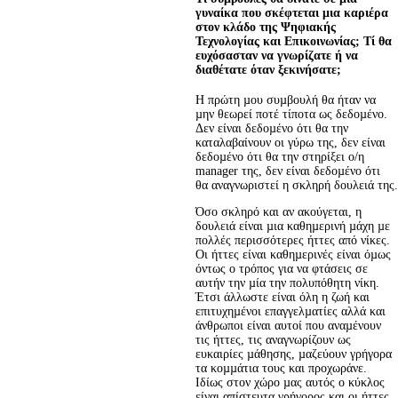
γυναίκα που σκέφτεται μια καριέρα
στον κλάδο της Ψηφιακής
Τεχνολογίας και Επικοινωνίας; Τί θα
ευχόσασταν να γνωρίζατε ή να
διαθέτατε όταν ξεκινήσατε;
Η πρώτη µου συµβουλή θα ήταν να 
µην θεωρεί ποτέ τίποτα ως δεδοµένο. 
Δεν είναι δεδοµένο ότι θα την 
καταλαβαίνουν οι γύρω της, δεν είναι 
δεδοµένο ότι θα την στηρίξει ο/η 
manager της, δεν είναι δεδοµένο ότι 
θα αναγνωριστεί η σκληρή δουλειά της.
Όσο σκληρό και αν ακούγεται, η 
δουλειά είναι µια καθηµερινή µάχη µε 
πολλές περισσότερες ήττες από νίκες. 
Οι ήττες είναι καθηµερινές είναι όµως 
όντως ο τρόπος για να φτάσεις σε 
αυτήν την µία την πολυπόθητη νίκη. 
Έτσι άλλωστε είναι όλη η ζωή και 
επιτυχηµένοι επαγγελµατίες αλλά και 
άνθρωποι είναι αυτοί που αναµένουν 
τις ήττες, τις αναγνωρίζουν ως 
ευκαιρίες µάθησης, µαζεύουν γρήγορα 
τα κοµµάτια τους και προχωράνε. 
Ιδίως στον χώρο µας αυτός ο κύκλος 
είναι απίστευτα γρήγορος και οι ήττες 