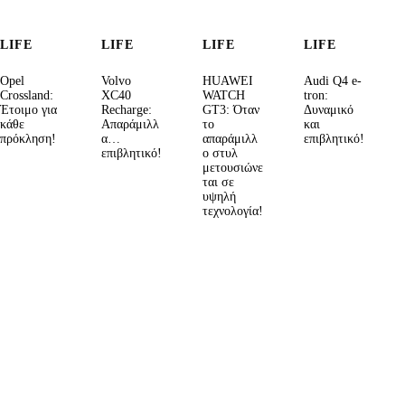
LIFE
LIFE
LIFE
LIFE
Opel
Volvo
HUAWEI
Audi Q4 e-
Crossland:
XC40
WATCH
tron:
Έτοιμο για
Recharge:
GT3: Όταν
Δυναμικό
κάθε
Απαράμιλλ
το
και
πρόκληση!
α…
απαράμιλλ
επιβλητικό!
επιβλητικό!
ο στυλ
μετουσιώνε
ται σε
υψηλή
τεχνολογία!