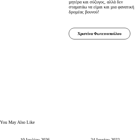
µητέρα και σύζυγος, αλλά δεν 
σταµατάω να είµαι και µια φανατική 
δροµέας βουνού!
Χριστίνα Φωτεινοπούλου
You May Also Like
10 Ιουλίου 2026
24 Ιουνίου 2022