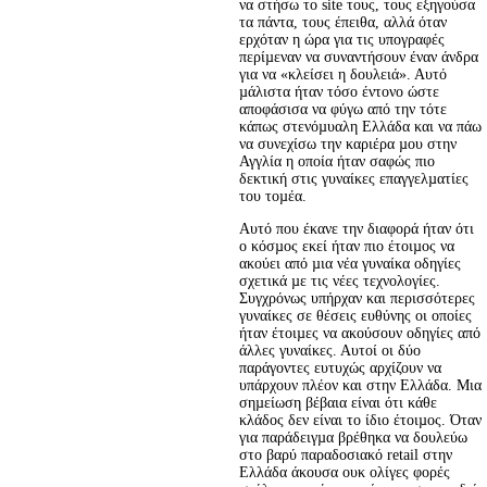
να στήσω το site τους, τους εξηγούσα 
τα πάντα, τους έπειθα, αλλά όταν 
ερχόταν η ώρα για τις υπογραφές 
περίµεναν να συναντήσουν έναν άνδρα 
για να «κλείσει η δουλειά». Αυτό 
µάλιστα ήταν τόσο έντονο ώστε 
αποφάσισα να φύγω από την τότε 
κάπως στενόµυαλη Ελλάδα και να πάω 
να συνεχίσω την καριέρα µου στην 
Αγγλία η οποία ήταν σαφώς πιο 
δεκτική στις γυναίκες επαγγελµατίες 
του τοµέα.
Αυτό που έκανε την διαφορά ήταν ότι 
ο κόσµος εκεί ήταν πιο έτοιµος να 
ακούει από µια νέα γυναίκα οδηγίες 
σχετικά µε τις νέες τεχνολογίες. 
Συγχρόνως υπήρχαν και περισσότερες 
γυναίκες σε θέσεις ευθύνης οι οποίες 
ήταν έτοιµες να ακούσουν οδηγίες από 
άλλες γυναίκες. Αυτοί οι δύο 
παράγοντες ευτυχώς αρχίζουν να 
υπάρχουν πλέον και στην Ελλάδα. Μια 
σηµείωση βέβαια είναι ότι κάθε 
κλάδος δεν είναι το ίδιο έτοιµος. Όταν 
για παράδειγµα βρέθηκα να δουλεύω 
στο βαρύ παραδοσιακό retail στην 
Ελλάδα άκουσα ουκ ολίγες φορές 