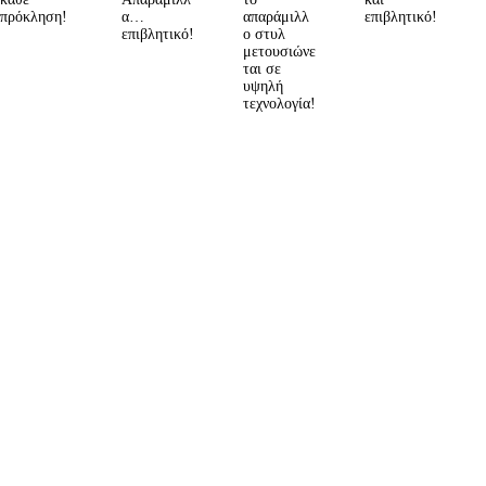
πρόκληση!
α…
απαράμιλλ
επιβλητικό!
επιβλητικό!
ο στυλ
μετουσιώνε
ται σε
υψηλή
τεχνολογία!