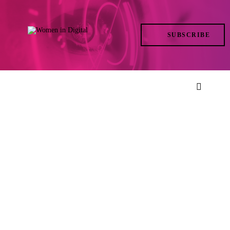
TRENDS
SUBSCRIBE
IN ACTION
AT THE TOP
LIFE
FILES
ISSUES