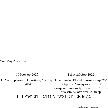
You May Also Like
18 Ιουνίου 2025
1 Δεκεμβρίου 2022
Η Ανθή Τροκούδη Πρόεδρος Δ.Σ. της
Η Schneider Electric κατακτά την 20ή
CAPA
θέση στον δείκτη των Top 100
εταιρειών του κόσμου για την ισότητα
των φύλων από την Equileap
ΕΓΓΡΑΦΕΊΤΕ ΣΤΟ NEWSLETTER ΜΑΣ
indicates required