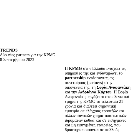
TRENDS
Δύο νέες partners για την KPMG
8 Σεπτεμβρίου 2023
Η 
KPMG
 στην Ελλάδα ενισχύει τις 
υπηρεσίες της και ενδυναµώνει το 
partnership
 εντάσσοντας ως 
συνεταίρους (partners) στην 
οικογένειά της, τη 
Σοφία Ανυφαντάκη
και την 
Ανδριάννα Κάρτου
. H Σοφία 
Ανυφαντάκη, εργάζεται στο ελεγκτικό 
τµήµα της KPMG τα τελευταία 21 
χρόνια και διαθέτει σηµαντική 
εµπειρία σε ελέγχους τραπεζών και 
άλλων συναφών χρηµατοπιστωτικών 
ιδρυµάτων καθώς και σε εισηγµένες 
και µη εισηγµένες εταιρείες, που 
δραστηριοποιούνται σε πολλούς 