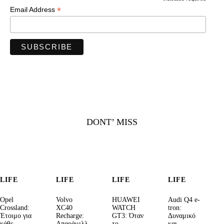
*
*
Email Address
DONT’ MISS
LIFE
LIFE
LIFE
LIFE
Opel
Volvo
HUAWEI
Audi Q4 e-
Crossland:
XC40
WATCH
tron:
Έτοιμο για
Recharge:
GT3: Όταν
Δυναμικό
κάθε
Απαράμιλλ
το
και