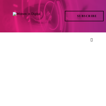
TRENDS
SUBSCRIBE
IN ACTION
AT THE TOP
LIFE
FILES
ISSUES