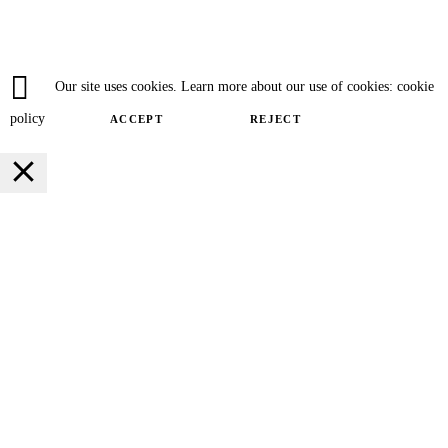
Our site uses cookies. Learn more about our use of cookies: cookie
policy
ACCEPT
REJECT
Close
Privacy Overview
This website uses cookies to improve your experience while you navigate
through the website. Out of these cookies, the cookies that are categorized as
necessary are stored on your browser as they are essential for the working of
basic functionalities of the website. We also use third-party cookies that help
us analyze and understand how you use this website. These cookies will be
stored in your browser only with your consent. You also have the option to
opt-out of these cookies. But opting out of some of these cookies may have an
effect on your browsing experience.
SAVE & ACCEPT