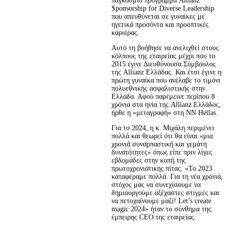
παγκόσμιο πρόγραμμα Allianz 
Sponsorship for Diverse Leadership 
που απευθύνεται σε γυναίκες με 
ηγετικά προσόντα και προοπτικές 
καριέρας.
Αυτό τη βοήθησε να ανελιχθεί στους 
κόλπους της εταιρείας μέχρι που το 
2015 έγινε Διευθύνουσα Σύμβουλος 
της Allianz Ελλάδας. Και έτσι έγινε η 
πρώτη γυναίκα που ανέλαβε το τιμόνι 
πολυεθνικής ασφαλιστικής στην 
Ελλάδα. Αφού παρέμεινε περίπου 8 
χρόνια στα ηνία της Allianz Ελλάδος, 
ήρθε η «μεταγραφή» στη NN Hellas.
Για το 2024, η κ. Μιχάλη περιμένει 
πολλά και θεωρεί ότι θα είναι «μια 
χρονιά συναρπαστική και γεμάτη 
δυνατότητες» όπως είπε πριν λίγες 
εβδομάδες στην κοπή της 
πρωτοχρονιάτικης πίτας. «Το 2023 
καταφέραμε πολλά. Για τη νέα χρονιά, 
στόχος μας να συνεχίσουμε να 
δημιουργούμε αξέχαστες στιγμές και 
να πετυχαίνουμε μαζί! Let’s create 
magic 2024» ήταν το σύνθημα της 
έμπειρης CEO της εταιρείας.