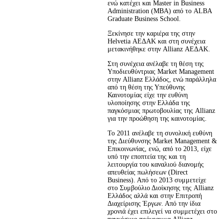
ενώ κατέχει και Master in Business 
Administration (ΜΒΑ) από το ALBA 
Graduate Business School.
Ξεκίνησε την καριέρα της στην 
Helvetia ΑΕΔΑΚ και στη συνέχεια 
μετακινήθηκε στην Allianz ΑΕΔΑΚ.
Στη συνέχεια ανέλαβε τη θέση της 
Υποδιευθύντριας Market Management 
στην Allianz Ελλάδος, ενώ παράλληλα 
από τη θέση της Υπεύθυνης 
Καινοτομίας είχε την ευθύνη 
υλοποίησης στην Ελλάδα της 
παγκόσμιας πρωτοβουλίας της Allianz 
για την προώθηση της καινοτομίας.
Το 2011 ανέλαβε τη συνολική ευθύνη 
της Διεύθυνσης Market Management & 
Επικοινωνίας, ενώ, από το 2013, είχε 
υπό την εποπτεία της και τη 
λειτουργία του καναλιού διανομής 
απευθείας πωλήσεων (Direct 
Business). Από το 2013 συμμετείχε 
στο Συμβούλιο Διοίκησης της Allianz 
Ελλάδος αλλά και στην Επιτροπή 
Διαχείρισης Έργων. Από την ίδια 
χρονιά έχει επιλεγεί να συμμετέχει στο 