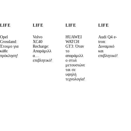
LIFE
LIFE
LIFE
LIFE
Opel
Volvo
HUAWEI
Audi Q4 e-
Crossland:
XC40
WATCH
tron:
Έτοιμο για
Recharge:
GT3: Όταν
Δυναμικό
κάθε
Απαράμιλλ
το
και
πρόκληση!
α…
απαράμιλλ
επιβλητικό!
επιβλητικό!
ο στυλ
μετουσιώνε
ται σε
υψηλή
τεχνολογία!