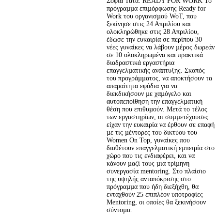
Σοφία Τατά. READY FOR WORK Το 
πρόγραµµα επιµόρφωσης Ready for 
Work του οργανισµού WoT, που 
ξεκίνησε στις 24 Απριλίου και 
ολοκληρώθηκε στις 28 Απριλίου, 
έδωσε την ευκαιρία σε περίπου 30 
νέες γυναίκες να λάβουν µέρος δωρεάν 
σε 10 ολοκληρωµένα και πρακτικά 
διαδραστικά εργαστήρια 
επαγγελµατικής ανάπτυξης. Σκοπός 
του προγράµµατος, να αποκτήσουν τα 
απαραίτητα εφόδια για να 
διεκδικήσουν µε χαµόγελο και 
αυτοπεποίθηση την επαγγελµατική 
θέση που επιθυµούν. Μετά το τέλος 
των εργαστηρίων, οι συµµετέχουσες 
είχαν την ευκαιρία να έρθουν σε επαφή 
µε τις µέντορες του δικτύου του 
Women On Top, γυναίκες που 
διαθέτουν επαγγελµατική εµπειρία στο 
χώρο που τις ενδιαφέρει, και να 
κάνουν µαζί τους µια τρίµηνη 
συνεργασία mentoring. Στο πλαίσιο 
της υψηλής ανταπόκρισης στο 
πρόγραµµα που ήδη διεξήχθη, θα 
ενταχθούν 25 επιπλέον υποτροφίες 
Mentoring, οι οποίες θα ξεκινήσουν 
σύντοµα.