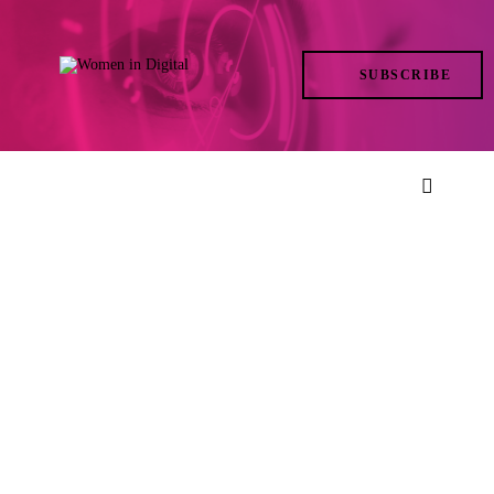
TRENDS
SUBSCRIBE
IN ACTION
AT THE TOP
LIFE
FILES
ISSUES