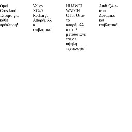
Opel
Volvo
HUAWEI
Audi Q4 e-
Crossland:
XC40
WATCH
tron:
Έτοιμο για
Recharge:
GT3: Όταν
Δυναμικό
κάθε
Απαράμιλλ
το
και
πρόκληση!
α…
απαράμιλλ
επιβλητικό!
επιβλητικό!
ο στυλ
μετουσιώνε
ται σε
υψηλή
τεχνολογία!