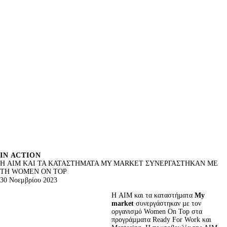
IN ACTION
H ΑΙΜ ΚΑΙ ΤΑ ΚΑΤΑΣΤΗΜΑΤΑ MY MARKET ΣΥΝΕΡΓΑΣΤΗΚΑΝ ΜΕ
ΤΗ WOMEN ON TOP
30 Νοεμβρίου 2023
H ΑΙΜ και τα καταστήµατα 
My 
market 
συνεργάστηκαν µε τον 
οργανισµό Women Οn Top στα 
προγράµµατα Ready For Work και 