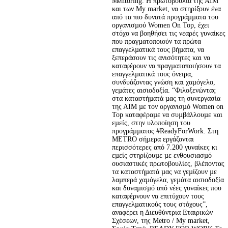
Mentoring. H πρωτοβουλία της ΑΙΜ 
και των My market, να στηρίξουν ένα 
από τα πιο δυνατά προγράµµατα του 
οργανισµού Women Οn Top, έχει 
στόχο να βοηθήσει τις νεαρές γυναίκες 
που πραγµατοποιούν τα πρώτα 
επαγγελµατικά τους βήµατα, να 
ξεπεράσουν τις ανισότητες και να 
καταφέρουν να πραγµατοποιήσουν τα 
επαγγελµατικά τους όνειρα, 
συνδυάζοντας γνώση και χαµόγελο, 
γεµάτες αισιοδοξία. “Φιλοξενώντας 
στα καταστήµατά µας τη συνεργασία 
της ΑΙΜ µε τον οργανισµό Women on 
Top καταφέραµε να συµβάλλουµε και 
εµείς, στην υλοποίηση του 
προγράµµατος #ReadyForWork. Στη 
METRO σήµερα εργάζονται 
περισσότερες από 7.200 γυναίκες κι 
εµείς στηρίζουµε µε ενθουσιασµό 
ουσιαστικές πρωτοβουλίες, βλέποντας 
τα καταστήµατά µας να γεµίζουν µε 
λαµπερά χαµόγελα, γεµάτα αισιοδοξία 
και δυναµισµό από νέες γυναίκες που 
καταφέρνουν να επιτύχουν τους 
επαγγελµατικούς τους στόχους”, 
αναφέρει η Διευθύντρια Εταιρικών 
Σχέσεων, της Metro / My market, 