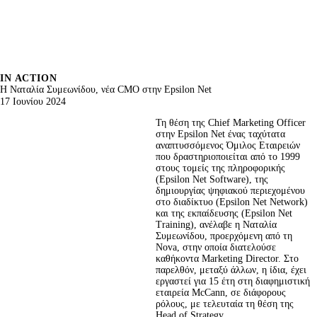
IN ACTION
H Ναταλία Συμεωνίδου, νέα CMO στην Epsilon Net
17 Ιουνίου 2024
Τη θέση της Chief Marketing Officer 
στην Epsilon Net ένας ταχύτατα 
αναπτυσσόμενος Όμιλος Εταιρειών 
που δραστηριοποιείται από το 1999 
στους τομείς της πληροφορικής 
(Epsilon Net Software), της 
δημιουργίας ψηφιακού περιεχομένου 
στο διαδίκτυο (Epsilon Net Network) 
και της εκπαίδευσης (Epsilon Net 
Training), ανέλαβε η Ναταλία 
Συμεωνίδου, προερχόμενη από τη 
Nova, στην οποία διατελούσε 
καθήκοντα Marketing Director. Στο 
παρελθόν, μεταξύ άλλων, η ίδια, έχει 
εργαστεί για 15 έτη στη διαφημιστική 
εταιρεία McCann, σε διάφορους 
ρόλους, με τελευταία τη θέση της 
Head of Strategy.