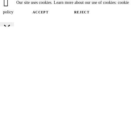
Our site uses cookies. Learn more about our use of cookies: cookie
policy
ACCEPT
REJECT
Close
Privacy Overview
This website uses cookies to improve your experience while you navigate
through the website. Out of these cookies, the cookies that are categorized as
necessary are stored on your browser as they are essential for the working of
basic functionalities of the website. We also use third-party cookies that help
us analyze and understand how you use this website. These cookies will be
stored in your browser only with your consent. You also have the option to
opt-out of these cookies. But opting out of some of these cookies may have an
effect on your browsing experience.
SAVE & ACCEPT