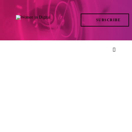
TRENDS
SUBSCRIBE
IN ACTION
AT THE TOP
LIFE
FILES
ISSUES