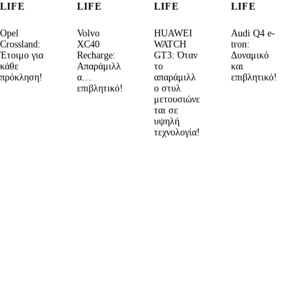
LIFE
LIFE
LIFE
LIFE
Opel
Volvo
HUAWEI
Audi Q4 e-
Crossland:
XC40
WATCH
tron:
Έτοιμο για
Recharge:
GT3: Όταν
Δυναμικό
κάθε
Απαράμιλλ
το
και
πρόκληση!
α…
απαράμιλλ
επιβλητικό!
επιβλητικό!
ο στυλ
μετουσιώνε
ται σε
υψηλή
τεχνολογία!