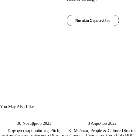
Ναταλία Συμεωνίδου
You May Also Like
30 Νοεμβρίου 2023
8 Απριλίου 2022
Στην ηγετική οµάδα της Pitch,
Κ. Μπάρκα, People & Culture Director
αναλαµβάνοντας καθήκοντα Director η
Greece – Cyprus της Coca Cola HBC: