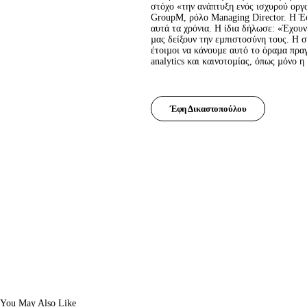
στόχο «την ανάπτυξη ενός ισχυρού οργ
GroupM, ρόλο Μanaging Director. Η Έφ
αυτά τα χρόνια. Η ίδια δήλωσε: «Έχουν
µας δείξουν την εµπιστοσύνη τους. Η
έτοιµοι να κάνουµε αυτό το όραµα πρα
analytics και καινοτοµίας, όπως µόνο
Έφη Δικαστοπούλου
You May Also Like