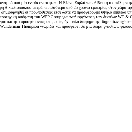
ανισµού υπό µία ενιαία οντότητα». Η Ελένη Σαρλά παραδίδει τη σκυτάλη στην
η Δικαστοπούλου µετρά περισσότερα από 25 χρόνια εµπειρίας στον χώρο της 
 δηµιουργηθεί οι προϋποθέσεις έτσι ώστε να προσφέρουµε υψηλό επίπεδο υπη
 στρατηγική απόφαση του WPP Group για αναδιοργάνωση των δικτύων WT & Gr
γµατικότητα προσφέροντας υπηρεσίες όχι απλά διαφήµισης, δηµοσίων σχέσεων 
 η Wunderman Thompson γνωρίζει και προσφέρει σε µία σειρά γνωστών, φιλόδο