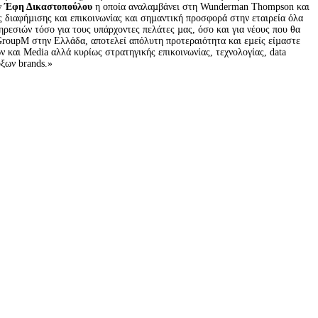
 
Έφη Δικαστοπούλου
 η οποία αναλαµβάνει στη Wunderman Thompson και 
διαφήµισης και επικοινωνίας και σηµαντική προσφορά στην εταιρεία όλα 
ρεσιών τόσο για τους υπάρχοντες πελάτες µας, όσο και για νέους που θα 
oupM στην Ελλάδα, αποτελεί απόλυτη προτεραιότητα και εµείς είµαστε 
και Media αλλά κυρίως στρατηγικής επικοινωνίας, τεχνολογίας, data 
ξων brands.»