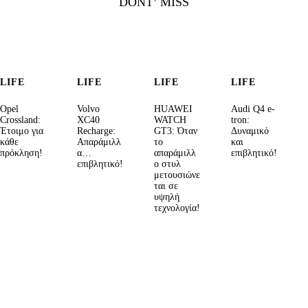
DONT’ MISS
LIFE
LIFE
LIFE
LIFE
Opel
Volvo
HUAWEI
Audi Q4 e-
Crossland:
XC40
WATCH
tron:
Έτοιμο για
Recharge:
GT3: Όταν
Δυναμικό
κάθε
Απαράμιλλ
το
και
πρόκληση!
α…
απαράμιλλ
επιβλητικό!
επιβλητικό!
ο στυλ
μετουσιώνε
ται σε
υψηλή
τεχνολογία!