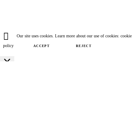
Our site uses cookies. Learn more about our use of cookies: cookie
policy
ACCEPT
REJECT
Close
Privacy Overview
This website uses cookies to improve your experience while you navigate
through the website. Out of these cookies, the cookies that are categorized as
necessary are stored on your browser as they are essential for the working of
basic functionalities of the website. We also use third-party cookies that help
us analyze and understand how you use this website. These cookies will be
stored in your browser only with your consent. You also have the option to
opt-out of these cookies. But opting out of some of these cookies may have an
effect on your browsing experience.
SAVE & ACCEPT