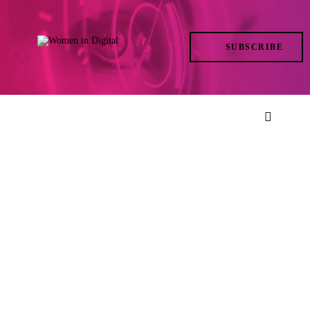
TRENDS
SUBSCRIBE
IN ACTION
AT THE TOP
LIFE
FILES
ISSUES