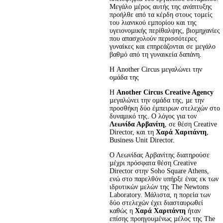
Μεγάλο µέρος αυτής της ανάπτυξης 
προήλθε από τα κέρδη στους τοµείς 
του λιανικού εµπορίου και της 
υγειονοµικής περίθαλψης, βιοµηχανίες 
που απασχολούν περισσότερες 
γυναίκες και επηρεάζονται σε µεγάλο 
βαθµό από τη γυναικεία δαπάνη.
Η Another Circus µεγαλώνει την 
οµάδα της
Η 
Another Circus Creative Agency
µεγαλώνει την οµάδα της, µε την 
προσθήκη δύο έµπειρων στελεχών στο 
δυναµικό της. Ο λόγος για τον 
Λεωνίδα Αρβανίτη
, σε θέση Creative 
Director, και τη 
Χαρά Χαριτάντη
, 
Business Unit Director.
Ο Λεωνίδας Αρβανίτης διατηρούσε 
µέχρι πρόσφατα θέση Creative 
Director στην Soho Square Athens, 
ενώ στο παρελθόν υπήρξε ένας εκ των 
ιδρυτικών µελών της The Newtons 
Laboratory. Μάλιστα, η πορεία των 
δύο στελεχών έχει διασταυρωθεί 
καθώς η 
Χαρά Χαριτάντη
 ήταν 
επίσης προηγουµένως µέλος της The 