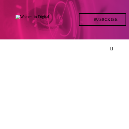
TRENDS
SUBSCRIBE
IN ACTION
AT THE TOP
LIFE
FILES
ISSUES