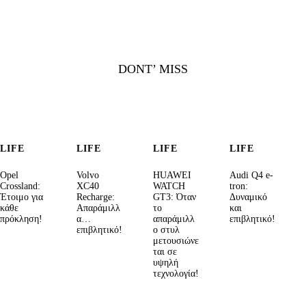
DONT’ MISS
LIFE
LIFE
LIFE
LIFE
Opel
Volvo
HUAWEI
Audi Q4 e-
Crossland:
XC40
WATCH
tron:
Έτοιμο για
Recharge:
GT3: Όταν
Δυναμικό
κάθε
Απαράμιλλ
το
και
πρόκληση!
α…
απαράμιλλ
επιβλητικό!
επιβλητικό!
ο στυλ
μετουσιώνε
ται σε
υψηλή
τεχνολογία!