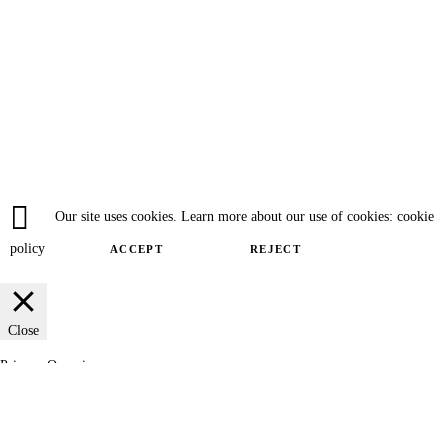
Our site uses cookies. Learn more about our use of cookies: cookie
policy
ACCEPT
REJECT
Close
Privacy Overview
This website uses cookies to improve your experience while you navigate
through the website. Out of these cookies, the cookies that are categorized as
necessary are stored on your browser as they are essential for the working of