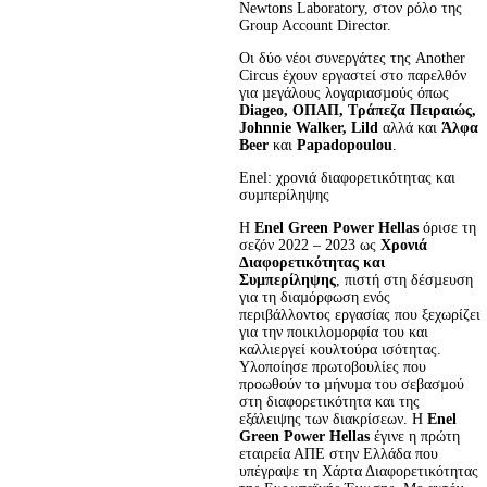
Newtons Laboratory, στον ρόλο της 
Group Account Director.
Οι δύο νέοι συνεργάτες της Another 
Circus έχουν εργαστεί στο παρελθόν 
για µεγάλους λογαριασµούς όπως 
Diageo, ΟΠΑΠ, Τράπεζα Πειραιώς, 
Johnnie Walker, Lild 
αλλά και 
Άλφα 
Beer
 και 
Papadopoulou
.
Enel: χρονιά διαφορετικότητας και 
συµπερίληψης
Η 
Enel Green Power Hellas
 όρισε τη 
σεζόν 2022 – 2023 ως 
Χρονιά 
Διαφορετικότητας και 
Συµπερίληψης
, πιστή στη δέσµευση 
για τη διαµόρφωση ενός 
περιβάλλοντος εργασίας που ξεχωρίζει 
για την ποικιλοµορφία του και 
καλλιεργεί κουλτούρα ισότητας. 
Υλοποίησε πρωτοβουλίες που 
προωθούν το µήνυµα του σεβασµού 
στη διαφορετικότητα και της 
εξάλειψης των διακρίσεων. Η 
Enel 
Green Power Hellas
 έγινε η πρώτη 
εταιρεία ΑΠΕ στην Ελλάδα που 
υπέγραψε τη Χάρτα Διαφορετικότητας 