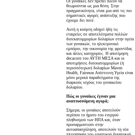
Οι γυναίκες δεν πρέπει πλέον να 
θεωρούνται ως µια θέση. Στην 
πραγµατικότητα, είναι µια από τις πιο 
σηµαντικές αγορές ανάπτυξης που 
έχουµε δει ποτέ.
Αυτή η κοόρτη οδηγεί ήδη τις 
εταιρείες σε αποτελέσµατα πολλών 
δισεκατοµµυρίων δολαρίων στην υγεία 
των γυναικών, το ηλεκτρονικό 
εµπόριο, την οικονοµία της φροντίδας 
και άλλες κατηγορίες. Η αποτίµηση 
decacorn του ΑΥΤΗ ΜΕΣΑ και οι 
αποτιµήσεις δισεκατοµµυρίων (ή 
περισσότερων) δολαρίων Maven 
Health, Faireκαι Απίστευτη Υγεία είναι 
µόνο µερικά παραδείγµατα της 
διαρκούς ισχύος του γυναικείου 
δολαρίου.
Πώς οι γυναίκες έγιναν µια
αναπτυσσόµενη αγορά;
Σήµερα, οι γυναίκες αποτελούν 
περίπου το ήµισυ του ενεργού 
πληθυσµού των ΗΠΑ και, όταν 
προσαρµοστούν στην 
αυτοαπασχόληση, αποτελούν τη νέα 
πλειοψηφία του εργατικού δυναµικού. 