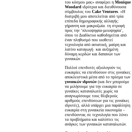
του κόσµου µας» αναφέρει η 
Monique 
Woodard
 ιδρύτρια και διευθύνουσα 
σύµβουλος του 
Cake Ventures
. «Η 
διατριβή µου αποτελείται από τρία 
επίπεδα δηµογραφικής αλλαγής: 
γήρανση και µακροζωία. τη στροφή 
προς την ‘πλειοψηφία-µειοψηφία’, 
όπου το Διαδίκτυο καθοδηγείται από 
έναν πληθυσµό που υιοθετεί 
τεχνολογία από ασιατική, µαύρη και 
λατίνο καταγωγή· και αυξηµένη 
δύναµη κερδών και δαπανών των 
γυναικών.
Πολλοί επενδυτές αξιολογούν τις 
ευκαιρίες να επενδύσουν στις γυναίκες 
αποκλειστικά µέσα από το πρίσµα των 
γυναικών ιδρυτών
 (και δεν µπορούµε 
να µιλήσουµε για την ευκαιρία σε 
γυναίκες καταναλωτές χωρίς να 
αναγνωρίσουµε τους θλιβερούς 
αριθµούς επενδύσεων για τις γυναίκες 
ιδρυτές), αλλά υπάρχει µια παράλληλη 
ευκαιρία στη γυναικεία οικονοµία – 
επενδύοντας σε τεχνολογία που λύνει 
τα προβλήµατα και καλύπτει τις 
ανάγκες των γυναικών καταναλωτών.