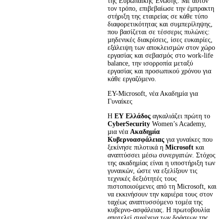
της Ευρωπαϊκής Ένωσης. Με αυτόν 
τον τρόπο, επιβεβαίωσε την έµπρακτη 
στήριξη της εταιρείας σε κάθε τύπο 
διαφορετικότητας και συµπερίληψης, 
που βασίζεται σε τέσσερις πυλώνες: 
µηδενικές διακρίσεις, ίσες ευκαιρίες, 
εξάλειψη των αποκλεισµών στον χώρο 
εργασίας και σεβασµός στο work-life 
balance, την ισορροπία µεταξύ 
εργασίας και προσωπικού χρόνου για 
κάθε εργαζόµενο.
EY-Microsoft, νέα Ακαδηµία για 
Γυναίκες
Η 
ΕΥ Ελλάδος
 αγκαλιάζει πρώτη το 
CyberSecurity
 Women’s Academy, 
µια νέα 
Ακαδηµία 
Κυβερνοασφάλειας
 για γυναίκες που 
ξεκίνησε πιλοτικά η 
Microsoft
 και 
αναπτύσσει µέσω συνεργατών. Στόχος 
της ακαδηµίας είναι η υποστήριξη των 
γυναικών, ώστε να εξελίξουν τις 
τεχνικές δεξιότητές τους 
πιστοποιούµενες από τη Microsoft, και 
να εκκινήσουν την καριέρα τους στον 
ταχέως αναπτυσσόµενο τοµέα της 
κυβερνο-ασφάλειας. Η πρωτοβουλία 
αποτελεί συνέχεια των δράσεων της 