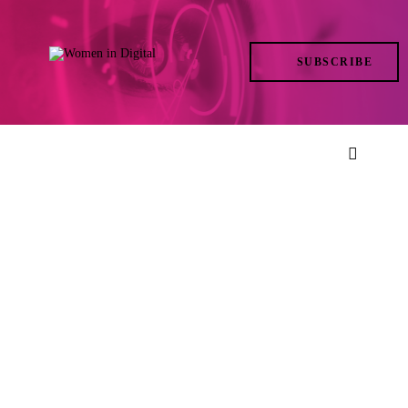
TRENDS
SUBSCRIBE
IN ACTION
AT THE TOP
LIFE
FILES
ISSUES