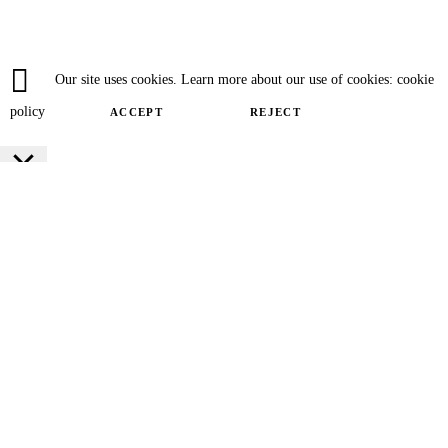
Our site uses cookies. Learn more about our use of cookies: cookie
policy
ACCEPT
REJECT
Close
Privacy Overview
This website uses cookies to improve your experience while you navigate
through the website. Out of these cookies, the cookies that are categorized as
necessary are stored on your browser as they are essential for the working of
basic functionalities of the website. We also use third-party cookies that help
us analyze and understand how you use this website. These cookies will be
stored in your browser only with your consent. You also have the option to
opt-out of these cookies. But opting out of some of these cookies may have an
effect on your browsing experience.
SAVE & ACCEPT