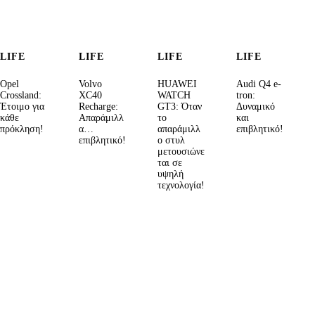
LIFE
LIFE
LIFE
LIFE
Opel
Volvo
HUAWEI
Audi Q4 e-
Crossland:
XC40
WATCH
tron:
Έτοιμο για
Recharge:
GT3: Όταν
Δυναμικό
κάθε
Απαράμιλλ
το
και
πρόκληση!
α…
απαράμιλλ
επιβλητικό!
επιβλητικό!
ο στυλ
μετουσιώνε
ται σε
υψηλή
τεχνολογία!