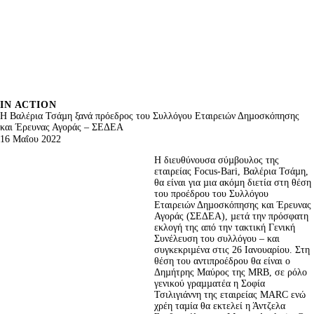
IN ACTION
Η Βαλέρια Τσάµη ξανά πρόεδρος του Συλλόγου Εταιρειών Δηµοσκόπησης
και Έρευνας Αγοράς – ΣΕΔΕΑ
16 Μαΐου 2022
Η διευθύνουσα σύµβουλος της 
εταιρείας Focus-Bari, Βαλέρια Τσάµη, 
θα είναι για µια ακόµη διετία στη θέση 
του προέδρου του Συλλόγου 
Εταιρειών Δηµοσκόπησης και Έρευνας 
Αγοράς (ΣΕΔΕΑ), µετά την πρόσφατη 
εκλογή της από την τακτική Γενική 
Συνέλευση του συλλόγου – και 
συγκεκριµένα στις 26 Ιανουαρίου. Στη 
θέση του αντιπροέδρου θα είναι ο 
Δηµήτρης Μαύρος της MRB, σε ρόλο 
γενικού γραµµατέα η Σοφία 
Τσιλιγιάννη της εταιρείας MARC ενώ 
χρέη ταµία θα εκτελεί η Άντζελα 