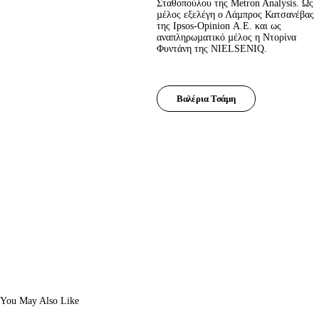
Σταθοπούλου της Metron Analysis. Ως 
µέλος εξελέγη ο Λάµπρος Κατσανέβας 
της Ipsos-Opinion Α.Ε. και ως 
αναπληρωµατικό µέλος η Ντορίνα 
Φυντάνη της NIELSENIQ.
Βαλέρια Τσάµη
You May Also Like