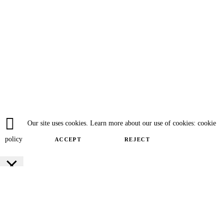
Our site uses cookies. Learn more about our use of cookies: cookie
policy
ACCEPT
REJECT
Close
Privacy Overview
This website uses cookies to improve your experience while you navigate
through the website. Out of these cookies, the cookies that are categorized as