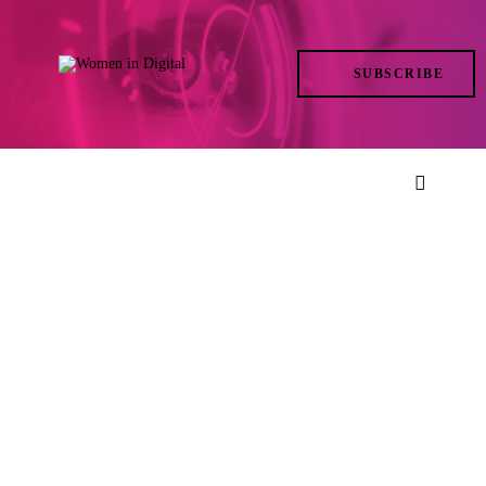
TRENDS
SUBSCRIBE
IN ACTION
AT THE TOP
LIFE
FILES
ISSUES