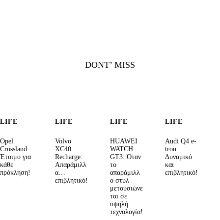
DONT’ MISS
LIFE
LIFE
LIFE
LIFE
Opel
Volvo
HUAWEI
Audi Q4 e-
Crossland:
XC40
WATCH
tron:
Έτοιμο για
Recharge:
GT3: Όταν
Δυναμικό
κάθε
Απαράμιλλ
το
και
πρόκληση!
α…
απαράμιλλ
επιβλητικό!
επιβλητικό!
ο στυλ
μετουσιώνε
ται σε
υψηλή
τεχνολογία!