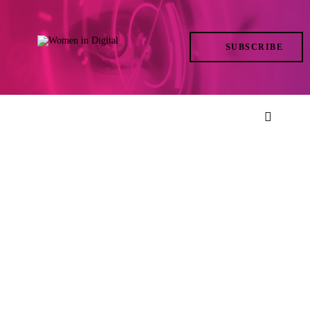
TRENDS
SUBSCRIBE
IN ACTION
AT THE TOP
LIFE
FILES
ISSUES