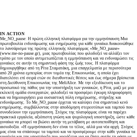
IN ACTION
Me_NO_pause: Η πρώτη ελληνική πλατφόρμα για την εμμηνόπαυση Μια
πρωτοβουλία ενδυνάμωσης και ενημέρωσης για κάθε γυναίκα Ανακοινώθηκε
το λανσάρισμα της πρώτης ελληνικής πλατφόρμας «Me_NO_pause»
(www.me-no-pause.gr), μιας πρωτοβουλίας που φιλοδοξεί να αλλάξει τον
τρόπο με τον οποίο αντιμετωπίζεται η εμμηνόπαυση και να ενδυναμώσει τις
γυναίκες σε αυτήν τη σημαντική φάση της ζωής τους. Η πλατφόρμα
δημιουργήθηκε από τη Ρίτα Σταματάκη, μια επαγγελματία με περισσότερα
από 20 χρόνια εμπειρίας στον τομέα της Επικοινωνίας, η οποία έχει
διατελέσει επί σειρά ετών σε διευθυντικές θέσεις και έως σήμερα βρίσκεται
στη Διεύθυνση Επικοινωνίας της MeliAlice. Με την εξειδίκευση και το
προσωπικό της πάθος για την υποστήριξη των γυναικών, η Ρίτα, μαζί με μια
εκλεκτή ομάδα συνεργατών, φιλοδοξεί να προσφέρει έγκυρη πληροφόρηση
και να δημιουργήσει μια ουσιαστική πύλη ενημέρωσης, στήριξης και
ενδυνάμωσης. Το Me_NO_pause έρχεται να καλύψει ένα σημαντικό κενό
ενημέρωσης, συμβάλλοντας στην αποδόμηση στερεοτύπων και ταμπού που
συνοδεύουν την εμμηνόπαυση. Στόχος της πλατφόρμας είναι να παρέχει
πρακτικά εργαλεία, αξιόπιστη γνώση και ψυχολογική υποστήριξη, ώστε κάθε
γυναίκα να μπορεί να βιώσει αυτήν τη μετάβαση με αυτοπεποίθηση και
αισιοδοξία. «Η εμμηνόπαυση δεν είναι το τέλος, αλλά μια νέα αρχή. Στόχος
μας είναι να σπάσουμε τα ταμπού και να προσφέρουμε στην κάθε γυναίκα τα
εργαλεία και την υποστήριξη που χρειάζεται για να ζήσει αυτήν τη φάση με