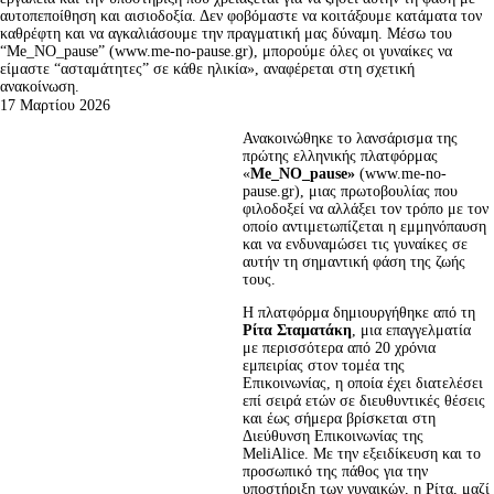
αυτοπεποίθηση και αισιοδοξία. Δεν φοβόμαστε να κοιτάξουμε κατάματα τον
καθρέφτη και να αγκαλιάσουμε την πραγματική μας δύναμη. Μέσω του
“Me_NO_pause” (www.me-no-pause.gr), μπορούμε όλες οι γυναίκες να
είμαστε “ασταμάτητες” σε κάθε ηλικία», αναφέρεται στη σχετική
ανακοίνωση.
17 Μαρτίου 2026
Ανακοινώθηκε το λανσάρισμα της 
πρώτης ελληνικής πλατφόρμας 
«
Me
_NO
_pause
» 
(
www.me-no-
pause.gr
), μιας πρωτοβουλίας που 
φιλοδοξεί να αλλάξει τον τρόπο με τον 
οποίο αντιμετωπίζεται η εμμηνόπαυση 
και να ενδυναμώσει τις γυναίκες σε 
αυτήν τη σημαντική φάση της ζωής 
τους.
Η πλατφόρμα δημιουργήθηκε από τη 
Ρίτα Σταματάκη
, μια επαγγελματία 
με περισσότερα από 20 χρόνια 
εμπειρίας στον τομέα της 
Επικοινωνίας, η οποία έχει διατελέσει 
επί σειρά ετών σε διευθυντικές θέσεις 
και έως σήμερα βρίσκεται στη 
Διεύθυνση Επικοινωνίας της 
MeliAlice. Με την εξειδίκευση και το 
προσωπικό της πάθος για την 
υποστήριξη των γυναικών, η Ρίτα, μαζί 