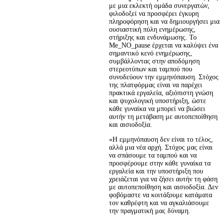
με μια εκλεκτή ομάδα συνεργατών, 
φιλοδοξεί να προσφέρει έγκυρη 
πληροφόρηση και να δημιουργήσει μια 
ουσιαστική πύλη ενημέρωσης, 
στήριξης και ενδυνάμωσης. Το 
Me_NO_pause έρχεται να καλύψει ένα 
σημαντικό κενό ενημέρωσης, 
συμβάλλοντας στην αποδόμηση 
στερεοτύπων και ταμπού που 
συνοδεύουν την εμμηνόπαυση. Στόχος 
της πλατφόρμας είναι να παρέχει 
πρακτικά εργαλεία, αξιόπιστη γνώση 
και ψυχολογική υποστήριξη, ώστε 
κάθε γυναίκα να μπορεί να βιώσει 
αυτήν τη μετάβαση με αυτοπεποίθηση 
και αισιοδοξία.
«Η εμμηνόπαυση δεν είναι το τέλος, 
αλλά μια νέα αρχή. Στόχος μας είναι 
να σπάσουμε τα ταμπού και να 
προσφέρουμε στην κάθε γυναίκα τα 
εργαλεία και την υποστήριξη που 
χρειάζεται για να ζήσει αυτήν τη φάση 
με αυτοπεποίθηση και αισιοδοξία. Δεν 
φοβόμαστε να κοιτάξουμε κατάματα 
τον καθρέφτη και να αγκαλιάσουμε 
την πραγματική μας δύναμη.