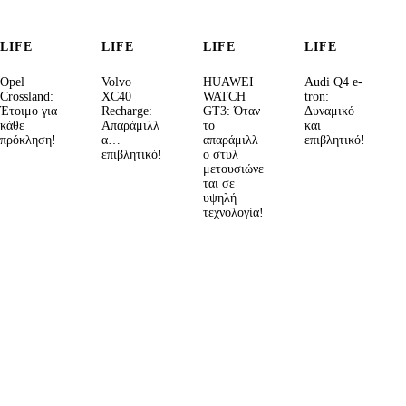
LIFE
LIFE
LIFE
LIFE
Opel
Volvo
HUAWEI
Audi Q4 e-
Crossland:
XC40
WATCH
tron:
Έτοιμο για
Recharge:
GT3: Όταν
Δυναμικό
κάθε
Απαράμιλλ
το
και
πρόκληση!
α…
απαράμιλλ
επιβλητικό!
επιβλητικό!
ο στυλ
μετουσιώνε
ται σε
υψηλή
τεχνολογία!