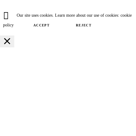
Our site uses cookies. Learn more about our use of cookies: cookie
policy
ACCEPT
REJECT
Close
Privacy Overview
This website uses cookies to improve your experience while you navigate
through the website. Out of these cookies, the cookies that are categorized as
necessary are stored on your browser as they are essential for the working of
basic functionalities of the website. We also use third-party cookies that help
us analyze and understand how you use this website. These cookies will be
stored in your browser only with your consent. You also have the option to
opt-out of these cookies. But opting out of some of these cookies may have an
effect on your browsing experience.
SAVE & ACCEPT