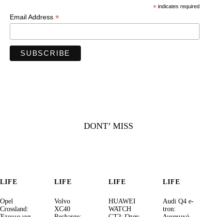
*
indicates required
*
Email Address
DONT’ MISS
LIFE
LIFE
LIFE
LIFE
Opel
Volvo
HUAWEI
Audi Q4 e-
Crossland:
XC40
WATCH
tron:
Έτοιμο για
Recharge:
GT3: Όταν
Δυναμικό