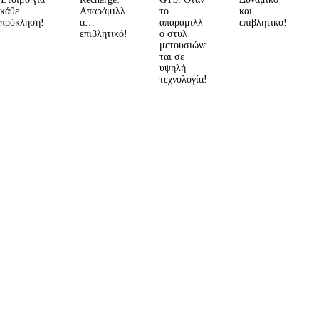
κάθε
Απαράμιλλ
το
και
πρόκληση!
α…
απαράμιλλ
επιβλητικό!
επιβλητικό!
ο στυλ
μετουσιώνε
ται σε
υψηλή
τεχνολογία!