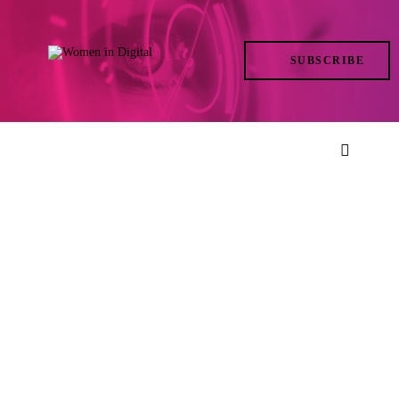
TRENDS
SUBSCRIBE
IN ACTION
AT THE TOP
LIFE
FILES
ISSUES