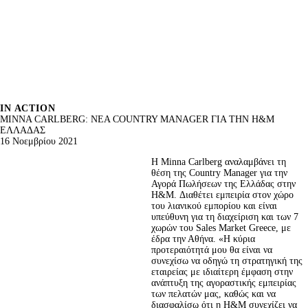
IN ACTION
MINNA CARLBERG: ΝΕΑ COUNTRY MANAGER ΓΙΑ ΤΗΝ H&M
ΕΛΛΑΔΑΣ
16 Νοεμβρίου 2021
Η Minna Carlberg αναλαμβάνει τη 
θέση της Country Manager για την 
Αγορά Πωλήσεων της Ελλάδας στην 
H&M. Διαθέτει εμπειρία στον χώρο 
του λιανικού εμπορίου και είναι 
υπεύθυνη για τη διαχείριση και των 7 
χωρών του Sales Market Greece, με 
έδρα την Αθήνα. «Η κύρια 
προτεραιότητά μου θα είναι να 
συνεχίσω να οδηγώ τη στρατηγική της 
εταιρείας με ιδιαίτερη έμφαση στην 
ανάπτυξη της αγοραστικής εμπειρίας 
των πελατών μας, καθώς και να 
διασφαλίσω ότι η H&M συνεχίζει να 