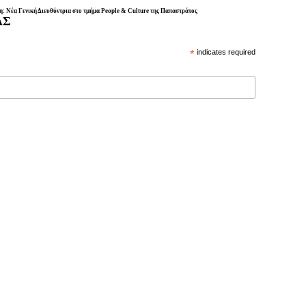
: Νέα Γενική Διευθύντρια στο τμήμα People & Culture της Παπαστράτος
ΑΣ
*
indicates required