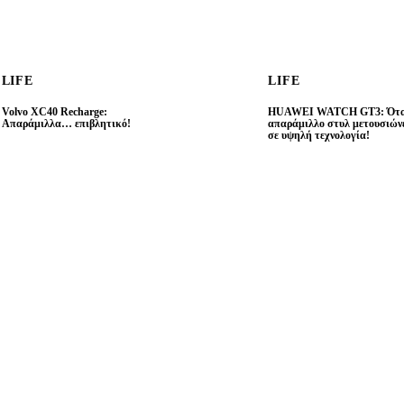
LIFE
LIFE
Volvo XC40 Recharge:
HUAWEI WATCH GT3: Ότα
Απαράμιλλα… επιβλητικό!
απαράμιλλο στυλ μετουσιών
σε υψηλή τεχνολογία!