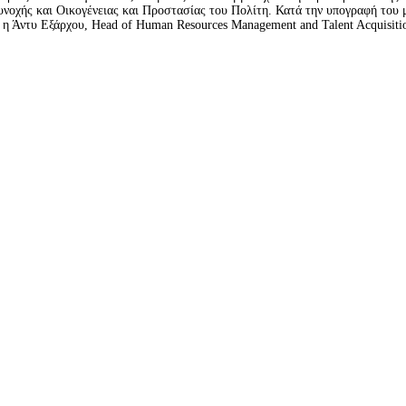
υνοχής και Οικογένειας και Προστασίας του Πολίτη. Κατά την υπογραφή του
η Άντυ Εξάρχου, Head of Human Resources Management and Talent Acquisiti
Copy
RL to
pboard