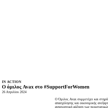
IN ACTION
Ο όμιλος Avax στο #SupportForWomen
26 Απριλίου 2024
Ο Όμιλος Avax συμμετέχει και στηρίζ
Share on
απασχόλησης και οικονομικής ανεξαρτ
ανησυχητική αύξηση των περιστατικώ