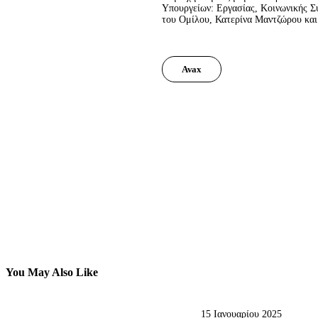
Υπουργείων: Εργασίας, Κοινωνικής Σ
Facebook
Share
του Oμίλου, Κατερίνα Μαντζώρου και 
on
Share
Avax
Twitter
by
Copy
Email
URL to
clipboard
Share on
Share
Share
Facebook
on
by
U
Twitter
Email
cli
You May Also Like
15 Ιανουαρίου 2025