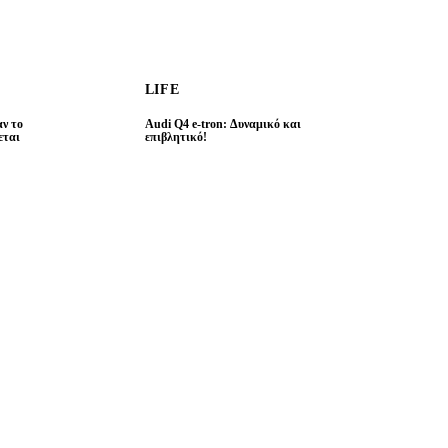
LIFE
ν το
Audi Q4 e-tron: Δυναμικό και
εται
επιβλητικό!