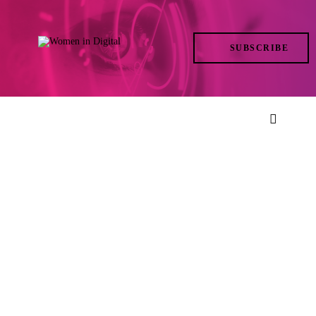
TRENDS
SUBSCRIBE
IN ACTION
AT THE TOP
LIFE
FILES
ISSUES