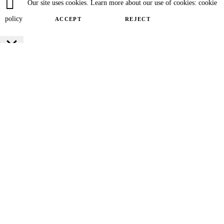
Our site uses cookies. Learn more about our use of cookies: cookie
policy
ACCEPT
REJECT
Close
Privacy Overview
This website uses cookies to improve your experience while you navigate
through the website. Out of these cookies, the cookies that are categorized as
necessary are stored on your browser as they are essential for the working of
basic functionalities of the website. We also use third-party cookies that help
us analyze and understand how you use this website. These cookies will be
stored in your browser only with your consent. You also have the option to
opt-out of these cookies. But opting out of some of these cookies may have an
effect on your browsing experience.
SAVE & ACCEPT