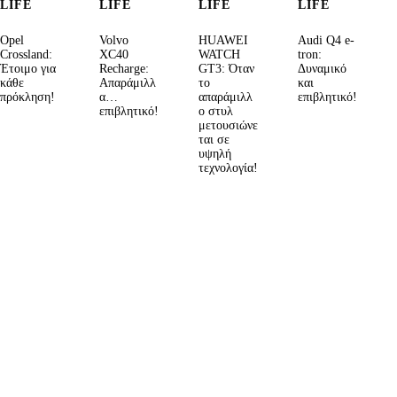
LIFE
LIFE
LIFE
LIFE
Opel
Volvo
HUAWEI
Audi Q4 e-
Crossland:
XC40
WATCH
tron:
Έτοιμο για
Recharge:
GT3: Όταν
Δυναμικό
κάθε
Απαράμιλλ
το
και
πρόκληση!
α…
απαράμιλλ
επιβλητικό!
επιβλητικό!
ο στυλ
μετουσιώνε
ται σε
υψηλή
τεχνολογία!