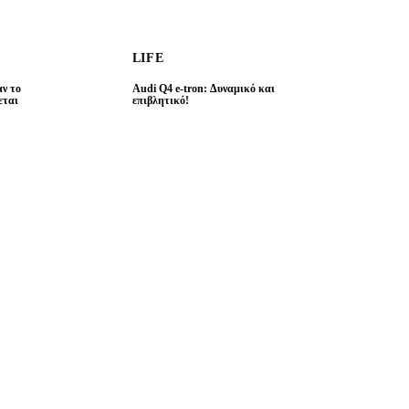
LIFE
ν το
Audi Q4 e-tron: Δυναμικό και
εται
επιβλητικό!