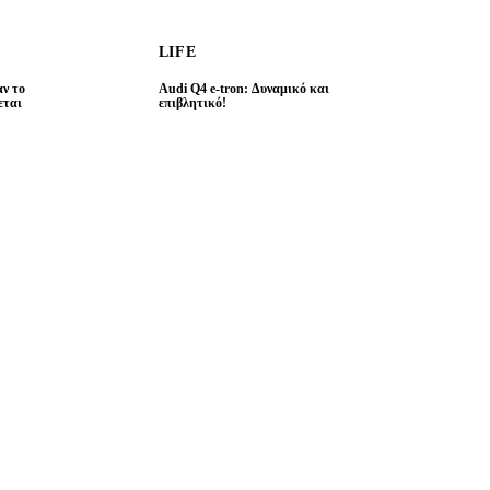
LIFE
ν το
Audi Q4 e-tron: Δυναμικό και
εται
επιβλητικό!