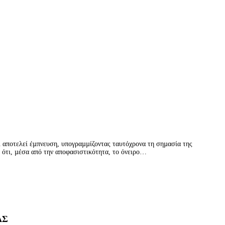
n αποτελεί έµπνευση, υπογραµµίζοντας ταυτόχρονα τη σηµασία της
ι ότι, µέσα από την αποφασιστικότητα, το όνειρο…
ΑΣ