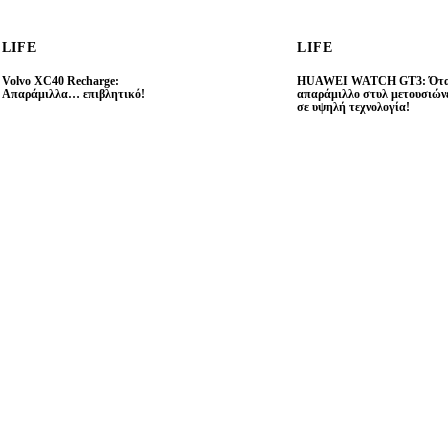
LIFE
LIFE
Volvo XC40 Recharge:
HUAWEI WATCH GT3: Ότα
Απαράμιλλα… επιβλητικό!
απαράμιλλο στυλ μετουσιών
σε υψηλή τεχνολογία!