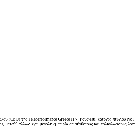
λου (CEO) της Teleperformance Greece H κ. Foucteau, κάτοχος πτυχίου Νομι
ions, μεταξύ άλλων, έχει μεγάλη εμπειρία σε σύνθετους και πολύγλωσσους λ