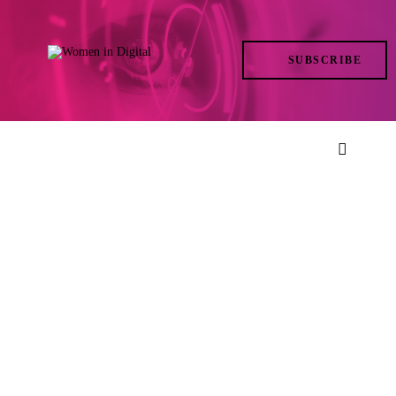
TRENDS
SUBSCRIBE
IN ACTION
AT THE TOP
LIFE
FILES
ISSUES