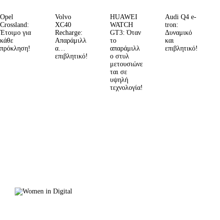
Opel
Volvo
HUAWEI
Audi Q4 e-
Crossland:
XC40
WATCH
tron:
Έτοιμο για
Recharge:
GT3: Όταν
Δυναμικό
κάθε
Απαράμιλλ
το
και
πρόκληση!
α…
απαράμιλλ
επιβλητικό!
επιβλητικό!
ο στυλ
μετουσιώνε
ται σε
υψηλή
τεχνολογία!