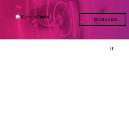
TRENDS
SUBSCRIBE
IN ACTION
AT THE TOP
LIFE
FILES
ISSUES