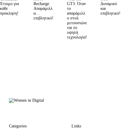
Έτοιμο για
Recharge:
GT3: Όταν
Δυναμικό
κάθε
Απαράμιλλ
το
και
πρόκληση!
α…
απαράμιλλ
επιβλητικό!
επιβλητικό!
ο στυλ
μετουσιώνε
ται σε
υψηλή
τεχνολογία!
Categories
Links