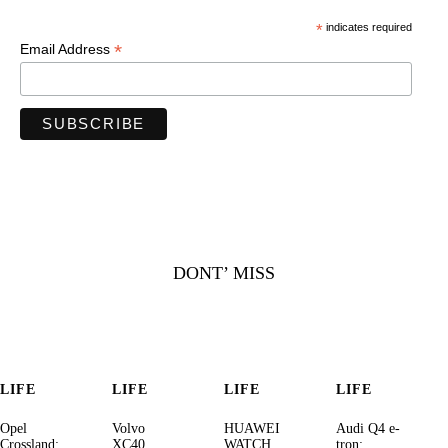
*
indicates required
*
Email Address
DONT’ MISS
LIFE
LIFE
LIFE
LIFE
Opel
Volvo
HUAWEI
Audi Q4 e-
Crossland:
XC40
WATCH
tron: