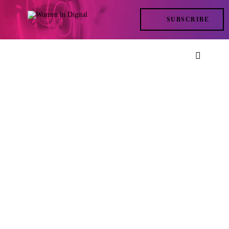
TRENDS
SUBSCRIBE
IN ACTION
AT THE TOP
LIFE
FILES
ISSUES