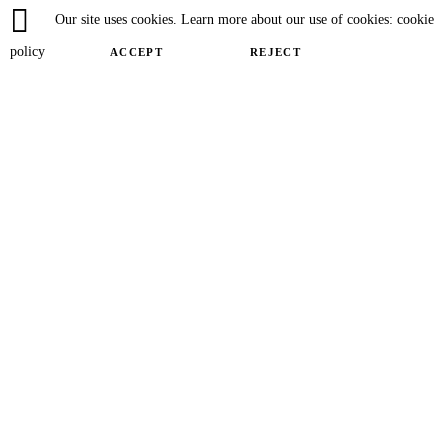
Our site uses cookies. Learn more about our use of cookies: cookie
policy
ACCEPT
REJECT
Close
Privacy Overview
This website uses cookies to improve your experience while you navigate
through the website. Out of these cookies, the cookies that are categorized as
necessary are stored on your browser as they are essential for the working of
basic functionalities of the website. We also use third-party cookies that help
us analyze and understand how you use this website. These cookies will be
stored in your browser only with your consent. You also have the option to
opt-out of these cookies. But opting out of some of these cookies may have an
effect on your browsing experience.
SAVE & ACCEPT