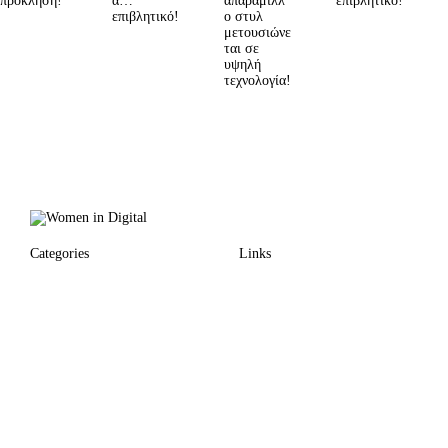
πρόκληση!
α…
απαράμιλλ
επιβλητικό!
επιβλητικό!
ο στυλ
μετουσιώνε
ται σε
υψηλή
τεχνολογία!
Categories
Links