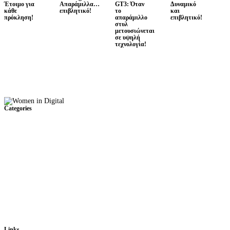
Έτοιμο για
Απαράμιλλα…
GT3: Όταν
Δυναμικό
κάθε
επιβλητικό!
το
και
πρόκληση!
απαράμιλλο
επιβλητικό!
στυλ
μετουσιώνεται
σε υψηλή
τεχνολογία!
Categories
Links