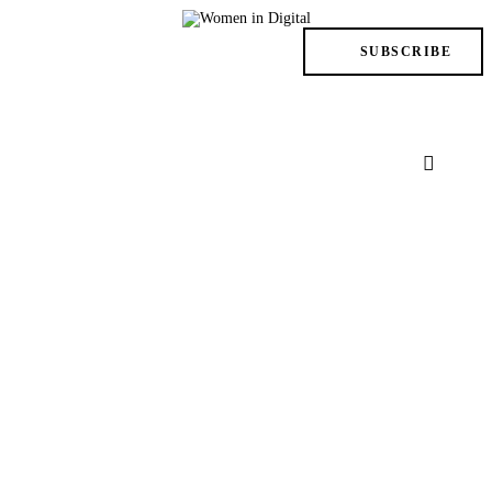
TRENDS
SUBSCRIBE
IN ACTION
AT THE TOP
LIFE
FILES
ISSUES