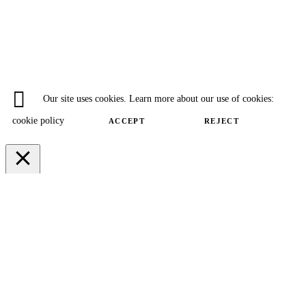
Our site uses cookies. Learn more about our use of cookies:
cookie policy
ACCEPT
REJECT
Close
Privacy Overview
This website uses cookies to improve your experience while you navigate
through the website. Out of these cookies, the cookies that are categorized
as necessary are stored on your browser as they are essential for the working
of basic functionalities of the website. We also use third-party cookies that
help us analyze and understand how you use this website. These cookies
will be stored in your browser only with your consent. You also have the
option to opt-out of these cookies. But opting out of some of these cookies
may have an effect on your browsing experience.