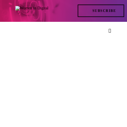
TRENDS
SUBSCRIBE
IN ACTION
AT THE TOP
LIFE
FILES
ISSUES