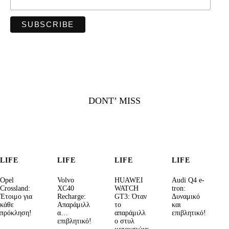
DONT’ MISS
LIFE
LIFE
LIFE
LIFE
Opel
Volvo
HUAWEI
Audi Q4 e-
Crossland:
XC40
WATCH
tron:
Έτοιμο για
Recharge:
GT3: Όταν
Δυναμικό
κάθε
Απαράμιλλ
το
και
πρόκληση!
α…
απαράμιλλ
επιβλητικό!
επιβλητικό!
ο στυλ