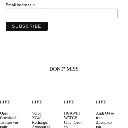
*
Email Address
DONT’ MISS
LIFE
LIFE
LIFE
LIFE
Opel
Volvo
HUAWEI
Audi Q4 e-
Crossland:
XC40
WATCH
tron:
Έτοιμο για
Recharge:
GT3: Όταν
Δυναμικό
κάθε
Απαράμιλλ
το
και