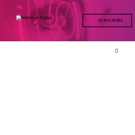
TRENDS
SUBSCRIBE
IN ACTION
AT THE TOP
LIFE
FILES
ISSUES