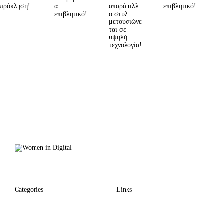
πρόκληση!
α…
απαράμιλλ
επιβλητικό!
επιβλητικό!
ο στυλ
μετουσιώνε
ται σε
υψηλή
τεχνολογία!
Categories
Links