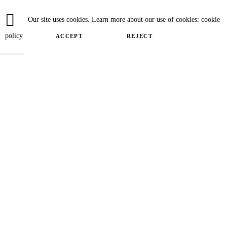
Our site uses cookies. Learn more about our use of cookies: cookie
policy
ACCEPT
REJECT
Close
Privacy Overview
This website uses cookies to improve your experience while you navigate
through the website. Out of these cookies, the cookies that are categorized as
necessary are stored on your browser as they are essential for the working of
basic functionalities of the website. We also use third-party cookies that help
us analyze and understand how you use this website. These cookies will be
stored in your browser only with your consent. You also have the option to
opt-out of these cookies. But opting out of some of these cookies may have an
effect on your browsing experience.
SAVE & ACCEPT