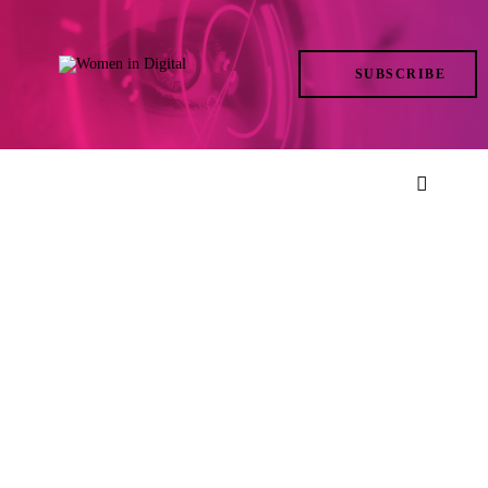
TRENDS
SUBSCRIBE
IN ACTION
AT THE TOP
LIFE
FILES
ISSUES