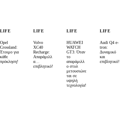
LIFE
LIFE
LIFE
LIFE
Opel
Volvo
HUAWEI
Audi Q4 e-
Crossland:
XC40
WATCH
tron:
Έτοιμο για
Recharge:
GT3: Όταν
Δυναμικό
κάθε
Απαράμιλλ
το
και
πρόκληση!
α…
απαράμιλλ
επιβλητικό!
επιβλητικό!
ο στυλ
μετουσιώνε
ται σε
υψηλή
τεχνολογία!