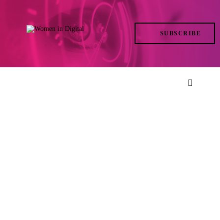
TRENDS
SUBSCRIBE
IN ACTION
AT THE TOP
LIFE
FILES
ISSUES