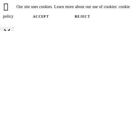
Our site uses cookies. Learn more about our use of cookies: cookie
policy
ACCEPT
REJECT
Close
Privacy Overview
This website uses cookies to improve your experience while you navigate
through the website. Out of these cookies, the cookies that are categorized as
necessary are stored on your browser as they are essential for the working of
basic functionalities of the website. We also use third-party cookies that help
us analyze and understand how you use this website. These cookies will be
stored in your browser only with your consent. You also have the option to
opt-out of these cookies. But opting out of some of these cookies may have an
effect on your browsing experience.
SAVE & ACCEPT