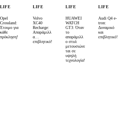
LIFE
LIFE
LIFE
LIFE
Opel
Volvo
HUAWEI
Audi Q4 e-
Crossland:
XC40
WATCH
tron:
Έτοιμο για
Recharge:
GT3: Όταν
Δυναμικό
κάθε
Απαράμιλλ
το
και
πρόκληση!
α…
απαράμιλλ
επιβλητικό!
επιβλητικό!
ο στυλ
μετουσιώνε
ται σε
υψηλή
τεχνολογία!