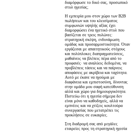
διαμόρφωσε το δικό σας, προσωπικό
στυλ ηγεσίας;
Η εμπειρία μου στον χώρο των B2B 
πωλήσεων και του κλεισίματος 
συμφωνιών υψηλής αξίας έχει 
διαμορφώσει ένα ηγετικό στυλ που 
βασίζεται σε τρεις πυλώνες: 
στρατηγική σκέψη, ενδυνάμωση 
ομάδας και προσαρμοστικότητα. Όταν 
εργάζεσαι με απαιτητικούς στόχους 
και πολύπλοκες διαπραγματεύσεις, 
μαθαίνεις να βλέπεις πέρα από το 
προφανές· να αναλύεις δεδομένα, να 
προβλέπεις τάσεις και να παίρνεις 
αποφάσεις με ακρίβεια και ταχύτητα. 
Αυτό με έκανε να ηγούμαι με 
διαφάνεια και εμπιστοσύνη, δίνοντας 
στην ομάδα μου σαφή κατεύθυνση 
αλλά και χώρο για δημιουργικότητα. 
Πιστεύω ότι η ηγεσία σήμερα δεν 
είναι μόνο να καθοδηγείς, αλλά να 
εμπνέεις και να χτίζεις κουλτούρα 
συνεργασίας που μετατρέπει τις 
προκλήσεις σε ευκαιρίες.
Στη διαδρομή σας από μεγάλες
εταιρείες προς τη στρατηγική ηγεσία