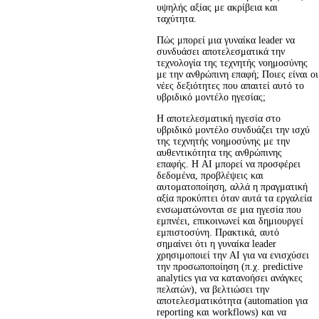
υψηλής αξίας με ακρίβεια και 
ταχύτητα.
Πώς μπορεί μια γυναίκα leader να
συνδυάσει αποτελεσματικά την
τεχνολογία της τεχνητής νοημοσύνης
με την ανθρώπινη επαφή; Ποιες είναι οι
νέες δεξιότητες που απαιτεί αυτό το
υβριδικό μοντέλο ηγεσίας;
Η αποτελεσματική ηγεσία στο 
υβριδικό μοντέλο συνδυάζει την ισχύ 
της τεχνητής νοημοσύνης με την 
αυθεντικότητα της ανθρώπινης 
επαφής. Η AI μπορεί να προσφέρει 
δεδομένα, προβλέψεις και 
αυτοματοποίηση, αλλά η πραγματική 
αξία προκύπτει όταν αυτά τα εργαλεία 
ενσωματώνονται σε μια ηγεσία που 
εμπνέει, επικοινωνεί και δημιουργεί 
εμπιστοσύνη. Πρακτικά, αυτό 
σημαίνει ότι η γυναίκα leader 
χρησιμοποιεί την AI για να ενισχύσει 
την προσωποποίηση (π.χ. predictive 
analytics για να κατανοήσει ανάγκες 
πελατών), να βελτιώσει την 
αποτελεσματικότητα (automation για 
reporting και workflows) και να 