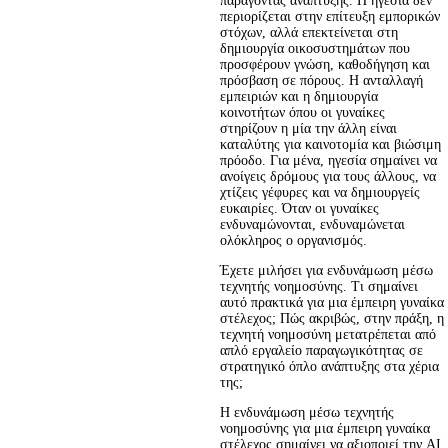
παράγοντας ανάπτυξης. Η ηγεσία δεν 
περιορίζεται στην επίτευξη εμπορικών 
στόχων, αλλά επεκτείνεται στη 
δημιουργία οικοσυστημάτων που 
προσφέρουν γνώση, καθοδήγηση και 
πρόσβαση σε πόρους. Η ανταλλαγή 
εμπειριών και η δημιουργία 
κοινοτήτων όπου οι γυναίκες 
στηρίζουν η μία την άλλη είναι 
καταλύτης για καινοτομία και βιώσιμη 
πρόοδο. Για μένα, ηγεσία σημαίνει να 
ανοίγεις δρόμους για τους άλλους, να 
χτίζεις γέφυρες και να δημιουργείς 
ευκαιρίες. Όταν οι γυναίκες 
ενδυναμώνονται, ενδυναμώνεται 
ολόκληρος ο οργανισμός.
Έχετε μιλήσει για ενδυνάμωση μέσω
τεχνητής νοημοσύνης. Τι σημαίνει
αυτό πρακτικά για μια έμπειρη γυναίκα
στέλεχος; Πώς ακριβώς, στην πράξη, η
τεχνητή νοημοσύνη μετατρέπεται από
απλό εργαλείο παραγωγικότητας σε
στρατηγικό όπλο ανάπτυξης στα χέρια
της;
Η ενδυνάμωση μέσω τεχνητής 
νοημοσύνης για μια έμπειρη γυναίκα 
στέλεχος σημαίνει να αξιοποιεί την AI 