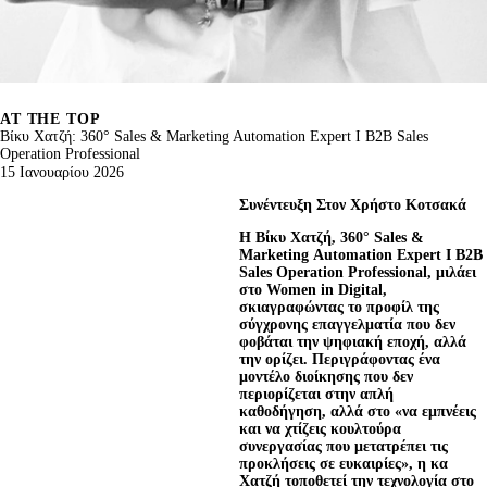
AT THE TOP
Βίκυ Χατζή: 360° Sales & Marketing Automation Expert I B2B Sales
Operation Professional
15 Ιανουαρίου 2026
Συνέντευξη Στον Χρήστο Κοτσακά
H
 Βίκυ Χατζή, 360° 
Sales
 & 
Marketing
Automation
Expert
I
B
2
B
Sales
Operation
Professional
, μιλάει 
στο 
Women
in
Digital
, 
σκιαγραφώντας το προφίλ της 
σύγχρονης επαγγελματία που δεν 
φοβάται την ψηφιακή εποχή, αλλά 
την ορίζει. 
Περιγράφοντας ένα 
μοντέλο διοίκησης που δεν 
περιορίζεται στην απλή 
καθοδήγηση, αλλά στο «να εμπνέεις 
και να χτίζεις κουλτούρα 
συνεργασίας που μετατρέπει τις 
προκλήσεις σε ευκαιρίες», η κα 
Χατζή τοποθετεί την τεχνολογία στο 