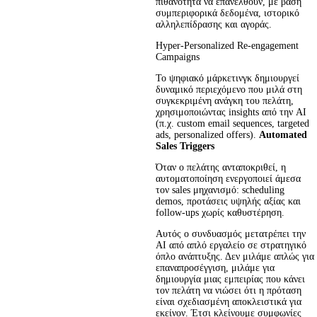
πιθανότητα να επανέλθουν, με βάση 
συμπεριφορικά δεδομένα, ιστορικό 
αλληλεπίδρασης και αγοράς.
Hyper-Personalized Re-engagement
Campaigns
Το ψηφιακό μάρκετινγκ δημιουργεί 
δυναμικό περιεχόμενο που μιλά στη 
συγκεκριμένη ανάγκη του πελάτη, 
χρησιμοποιώντας insights από την AI 
(π.χ. custom email sequences, targeted 
ads, personalized offers). 
Automated
Sales
 Triggers
Όταν ο πελάτης ανταποκριθεί, η 
αυτοματοποίηση ενεργοποιεί άμεσα 
τον sales μηχανισμό: scheduling 
demos, προτάσεις υψηλής αξίας και 
follow-ups χωρίς καθυστέρηση.
Αυτός ο συνδυασμός μετατρέπει την 
AI από απλό εργαλείο σε στρατηγικό 
όπλο ανάπτυξης. Δεν μιλάμε απλώς για 
επαναπροσέγγιση, μιλάμε για 
δημιουργία μιας εμπειρίας που κάνει 
τον πελάτη να νιώσει ότι η πρόταση 
είναι σχεδιασμένη αποκλειστικά για 
εκείνον. Έτσι κλείνουμε συμφωνίες 