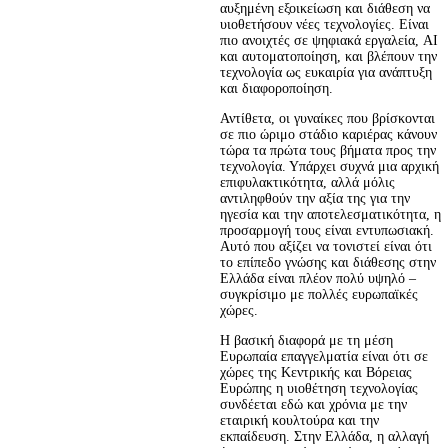
αυξημένη εξοικείωση και διάθεση να 
υιοθετήσουν νέες τεχνολογίες. Είναι 
πιο ανοιχτές σε ψηφιακά εργαλεία, AI 
και αυτοματοποίηση, και βλέπουν την 
τεχνολογία ως ευκαιρία για ανάπτυξη 
και διαφοροποίηση.
Αντίθετα, οι γυναίκες που βρίσκονται 
σε πιο ώριμο στάδιο καριέρας κάνουν 
τώρα τα πρώτα τους βήματα προς την 
τεχνολογία. Υπάρχει συχνά μια αρχική 
επιφυλακτικότητα, αλλά μόλις 
αντιληφθούν την αξία της για την 
ηγεσία και την αποτελεσματικότητα, η 
προσαρμογή τους είναι εντυπωσιακή. 
Αυτό που αξίζει να τονιστεί είναι ότι 
το επίπεδο γνώσης και διάθεσης στην 
Ελλάδα είναι πλέον πολύ υψηλό – 
συγκρίσιμο με πολλές ευρωπαϊκές 
χώρες.
Η βασική διαφορά με τη μέση 
Ευρωπαία επαγγελματία είναι ότι σε 
χώρες της Κεντρικής και Βόρειας 
Ευρώπης η υιοθέτηση τεχνολογίας 
συνδέεται εδώ και χρόνια με την 
εταιρική κουλτούρα και την 
εκπαίδευση. Στην Ελλάδα, η αλλαγή 