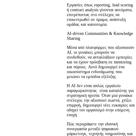
Εργασίες όπως reporting, lead scoring 
ή contract analysis γίνονται αυτόματα, 
επιτρέποντας στο στέλεχος να 
επικεντρωθεί σε όραμα, ανάπτυξη 
ομάδας και καινοτομία.
AI-driven Communities & Knowledge
Sharing
Μέσα από πλατφόρμες που αξιοποιούν 
AI, οι γυναίκες μπορούν να 
συνδεθούν, να ανταλλάξουν εμπειρίες 
και να έχουν πρόσβαση σε mentoring 
και πόρους. Αυτό δημιουργεί ένα 
οικοσύστημα ενδυνάμωσης που 
μειώνει τα εμπόδια εξέλιξης.
Η AI δεν είναι απλώς εργαλείο 
παραγωγικότητας· είναι καταλύτης για 
στρατηγική ηγεσία. Όταν μια γυναίκα 
στέλεχος την αξιοποιεί σωστά, χτίζει 
επιρροή, δημιουργεί νέες ευκαιρίες και 
οδηγεί τον οργανισμό στην επόμενη 
εποχή.
Πώς περιγράφετε την ιδανική
συνεργασία μεταξύ ψηφιακού
μάρκετινγκ, τεχνητής νοημοσύνης και