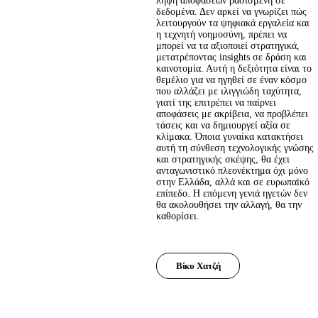
λήψη αποφάσεων βασισμένη σε 
δεδομένα. Δεν αρκεί να γνωρίζει πώς 
λειτουργούν τα ψηφιακά εργαλεία και 
η τεχνητή νοημοσύνη, πρέπει να 
μπορεί να τα αξιοποιεί στρατηγικά, 
μετατρέποντας insights σε δράση και 
καινοτομία. Αυτή η δεξιότητα είναι το 
θεμέλιο για να ηγηθεί σε έναν κόσμο 
που αλλάζει με ιλιγγιώδη ταχύτητα, 
γιατί της επιτρέπει να παίρνει 
αποφάσεις με ακρίβεια, να προβλέπει 
τάσεις και να δημιουργεί αξία σε 
κλίμακα. Όποια γυναίκα κατακτήσει 
αυτή τη σύνθεση τεχνολογικής γνώσης 
και στρατηγικής σκέψης, θα έχει 
ανταγωνιστικό πλεονέκτημα όχι μόνο 
στην Ελλάδα, αλλά και σε ευρωπαϊκό 
επίπεδο. Η επόμενη γενιά ηγετών δεν 
θα ακολουθήσει την αλλαγή, θα την 
καθορίσει.
Βίκυ Χατζή