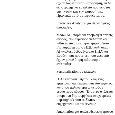
όχι απλώς για αυτοματοποίηση, αλλά 
ως στρατηγικό εργαλείο που ενισχύει 
την ηγεσία και την επιρροή της. 
Πρακτικά αυτό μεταφράζεται σε:
Predictive Analytics για στρατηγικές
αποφάσεις
Μέσω AI μπορεί να προβλέψει τάσεις 
αγοράς, συμπεριφορά πελατών και 
πιθανές ευκαιρίες πριν εμφανιστούν. 
Για παράδειγμα, σε B2B πωλήσεις, η 
AI αναλύει δεδομένα από ΗΠΑ και 
Ευρώπη και προτείνει ποια accounts 
έχουν μεγαλύτερη πιθανότητα 
ανάπτυξης.
Personalization σε κλίμακα
Η AI επιτρέπει εξατομικευμένες 
εμπειρίες για πελάτες και συνεργάτες, 
κάτι που παλαιότερα απαιτούσε 
τεράστιους πόρους. Έτσι, το στέλεχος 
μπορεί να δημιουργήσει στοχευμένες 
στρατηγικές που αυξάνουν το 
engagement και το revenue.
Automation για απελευθέρωση χρόνου