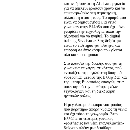
κατανοήσουν ότι η AI είναι εργαλείο 
για να απελευθερώσουν χρόνο και να 
επικεντρωθούν στη στρατηγική, 
αλλάζει η στάση τους. Το όραμά μου 
είναι να δημιουργήσω μια γενιά 
γυναικών στην Ελλάδα που όχι μόνο 
γνωρίζει την τεχνολογία, αλλά την 
αξιοποιεί για να ηγηθεί. Το digital 
training δεν είναι απλώς δεξιότητα· 
είναι το εισιτήριο για ισότητα και 
επιρροή σε έναν κόσμο που γίνεται 
όλο και πιο ψηφιακό.
Στο πλαίσιο της δράσης σας για τη
γυναικεία επιχειρηματικότητα, πού
εντοπίζετε τη μεγαλύτερη διαφορά
νοοτροπίας μεταξύ της Ελληνίδας και
της μέσης Ευρωπαίας επαγγελματία
όσον αφορά την υιοθέτηση νέων
τεχνολογιών και τη διεκδίκηση
ηγετικών ρόλων;
Η μεγαλύτερη διαφορά νοοτροπίας 
που παρατηρώ αφορά κυρίως τη γενιά 
και όχι τόσο τη γεωγραφία. Στην 
Ελλάδα, οι νεότερες γυναίκες 
-φοιτήτριες και νέες επαγγελματίες- 
δείχνουν πλέον μια ξεκάθαρη 