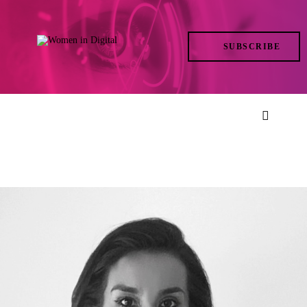
TRENDS
SUBSCRIBE
IN ACTION
AT THE TOP
LIFE
FILES
ISSUES