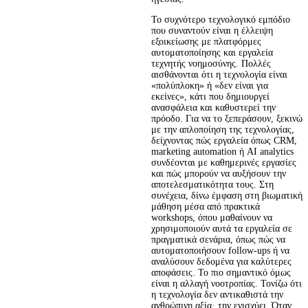
Το συχνότερο τεχνολογικό εμπόδιο 
που συναντούν είναι η έλλειψη 
εξοικείωσης με πλατφόρμες 
αυτοματοποίησης και εργαλεία 
τεχνητής νοημοσύνης. Πολλές 
αισθάνονται ότι η τεχνολογία είναι 
«πολύπλοκη» ή «δεν είναι για 
εκείνες», κάτι που δημιουργεί 
ανασφάλεια και καθυστερεί την 
πρόοδο. Για να το ξεπεράσουν, ξεκινώ 
με την απλοποίηση της τεχνολογίας, 
δείχνοντας πώς εργαλεία όπως CRM, 
marketing automation ή AI analytics 
συνδέονται με καθημερινές εργασίες 
και πώς μπορούν να αυξήσουν την 
αποτελεσματικότητα τους. Στη 
συνέχεια, δίνω έμφαση στη βιωματική 
μάθηση μέσα από πρακτικά 
workshops, όπου μαθαίνουν να 
χρησιμοποιούν αυτά τα εργαλεία σε 
πραγματικά σενάρια, όπως πώς να 
αυτοματοποιήσουν follow-ups ή να 
αναλύσουν δεδομένα για καλύτερες 
αποφάσεις. Το πιο σημαντικό όμως 
είναι η αλλαγή νοοτροπίας. Τονίζω ότι 
η τεχνολογία δεν αντικαθιστά την 
ανθρώπινη αξία· την ενισχύει. Όταν 