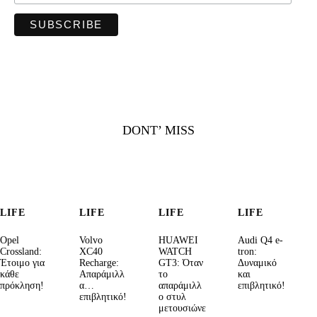
DONT’ MISS
LIFE
LIFE
LIFE
LIFE
Opel
Volvo
HUAWEI
Audi Q4 e-
Crossland:
XC40
WATCH
tron:
Έτοιμο για
Recharge:
GT3: Όταν
Δυναμικό
κάθε
Απαράμιλλ
το
και
πρόκληση!
α…
απαράμιλλ
επιβλητικό!
επιβλητικό!
ο στυλ
μετουσιώνε