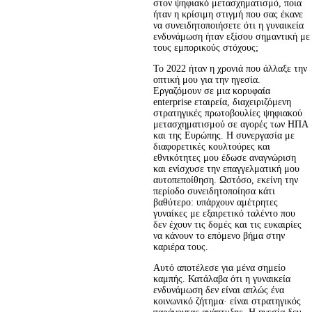
στον ψηφιακό μετασχηματισμό, ποια
ήταν η κρίσιμη στιγμή που σας έκανε
να συνειδητοποιήσετε ότι η γυναικεία
ενδυνάμωση ήταν εξίσου σημαντική με
τους εμπορικούς στόχους;
Το 2022 ήταν η χρονιά που άλλαξε την 
οπτική μου για την ηγεσία. 
Εργαζόμουν σε μια κορυφαία 
enterprise εταιρεία, διαχειριζόμενη 
στρατηγικές πρωτοβουλίες ψηφιακού 
μετασχηματισμού σε αγορές των ΗΠΑ 
και της Ευρώπης. Η συνεργασία με 
διαφορετικές κουλτούρες και 
εθνικότητες μου έδωσε αναγνώριση 
και ενίσχυσε την επαγγελματική μου 
αυτοπεποίθηση. Ωστόσο, εκείνη την 
περίοδο συνειδητοποίησα κάτι 
βαθύτερο: υπάρχουν αμέτρητες 
γυναίκες με εξαιρετικό ταλέντο που 
δεν έχουν τις δομές και τις ευκαιρίες 
να κάνουν το επόμενο βήμα στην 
καριέρα τους.
Αυτό αποτέλεσε για μένα σημείο 
καμπής. Κατάλαβα ότι η γυναικεία 
ενδυνάμωση δεν είναι απλώς ένα 
κοινωνικό ζήτημα· είναι στρατηγικός 