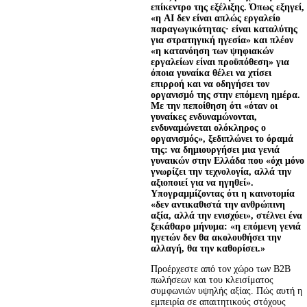
επίκεντρο της εξέλιξης. 
Όπως εξηγεί, 
«η 
AI
 δεν είναι απλώς εργαλείο 
παραγωγικότητας· είναι καταλύτης 
για στρατηγική ηγεσία» και πλέον 
«η κατανόηση των ψηφιακών 
εργαλείων είναι προϋπόθεση» για 
όποια γυναίκα θέλει να χτίσει 
επιρροή και να οδηγήσει τον 
οργανισμό της στην επόμενη ημέρα. 
Με την πεποίθηση ότι «όταν οι 
γυναίκες ενδυναμώνονται, 
ενδυναμώνεται ολόκληρος ο 
οργανισμός», ξεδιπλώνει το όραμά 
της: να δημιουργήσει μια γενιά 
γυναικών στην Ελλάδα που «όχι μόνο 
γνωρίζει την τεχνολογία, αλλά την 
αξιοποιεί για να ηγηθεί». 
Υπογραμμίζοντας ότι η καινοτομία 
«δεν αντικαθιστά την ανθρώπινη 
αξία, αλλά την ενισχύει», στέλνει ένα 
ξεκάθαρο μήνυμα: «η επόμενη γενιά 
ηγετών δεν θα ακολουθήσει την 
αλλαγή, θα την καθορίσει.»
Προέρχεστε από τον χώρο των B2B
πωλήσεων και του κλεισίματος
συμφωνιών υψηλής αξίας. Πώς αυτή η
εμπειρία σε απαιτητικούς στόχους