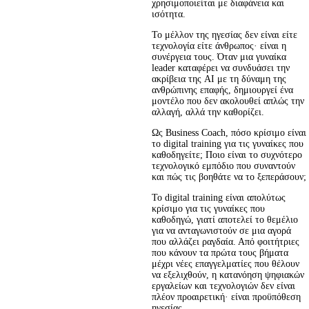
χρησιμοποιείται με διαφάνεια και 
ισότητα.
Το μέλλον της ηγεσίας δεν είναι είτε 
τεχνολογία είτε άνθρωπος· είναι η 
συνέργεια τους. Όταν μια γυναίκα 
leader καταφέρει να συνδυάσει την 
ακρίβεια της AI με τη δύναμη της 
ανθρώπινης επαφής, δημιουργεί ένα 
μοντέλο που δεν ακολουθεί απλώς την 
αλλαγή, αλλά την καθορίζει.
Ως Business Coach, πόσο κρίσιμο είναι
το digital training για τις γυναίκες που
καθοδηγείτε; Ποιο είναι το συχνότερο
τεχνολογικό εμπόδιο που συναντούν
και πώς τις βοηθάτε να το ξεπεράσουν;
Το digital training είναι απολύτως 
κρίσιμο για τις γυναίκες που 
καθοδηγώ, γιατί αποτελεί το θεμέλιο 
για να ανταγωνιστούν σε μια αγορά 
που αλλάζει ραγδαία. Από φοιτήτριες 
που κάνουν τα πρώτα τους βήματα 
μέχρι νέες επαγγελματίες που θέλουν 
να εξελιχθούν, η κατανόηση ψηφιακών 
εργαλείων και τεχνολογιών δεν είναι 
πλέον προαιρετική· είναι προϋπόθεση 
ηγεσίας.