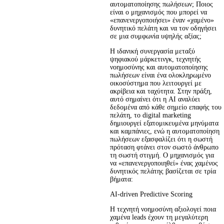
αυτοματοποίησης πωλήσεων; Ποιος
είναι ο μηχανισμός που μπορεί να
«επανενεργοποιήσει» έναν «χαμένο»
δυνητικό πελάτη και να τον οδηγήσει
σε μια συμφωνία υψηλής αξίας;
Η ιδανική συνεργασία μεταξύ 
ψηφιακού μάρκετινγκ, τεχνητής 
νοημοσύνης και αυτοματοποίησης 
πωλήσεων είναι ένα ολοκληρωμένο 
οικοσύστημα που λειτουργεί με 
ακρίβεια και ταχύτητα. Στην πράξη, 
αυτό σημαίνει ότι η AI αναλύει 
δεδομένα από κάθε σημείο επαφής του 
πελάτη, το digital marketing 
δημιουργεί εξατομικευμένα μηνύματα 
και καμπάνιες, ενώ η αυτοματοποίηση 
πωλήσεων εξασφαλίζει ότι η σωστή 
πρόταση φτάνει στον σωστό άνθρωπο 
τη σωστή στιγμή. Ο μηχανισμός για 
να «επανενεργοποιηθεί» ένας χαμένος 
δυνητικός πελάτης βασίζεται σε τρία 
βήματα:
AI-driven Predictive Scoring
Η τεχνητή νοημοσύνη αξιολογεί ποια 
χαμένα leads έχουν τη μεγαλύτερη 