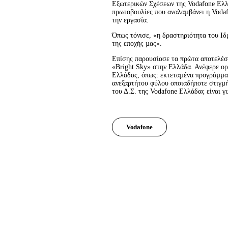
Εξωτερικών Σχέσεων της Vodafone Ελλά
πρωτοβουλίες που αναλαµβάνει η Vodaf
την εργασία.
Όπως τόνισε, «η δραστηριότητα του Ιδ
της εποχής µας».
Επίσης παρουσίασε τα πρώτα αποτελέσ
«Bright Sky» στην Ελλάδα. Ανέφερε ορι
Ελλάδας, όπως: εκτεταµένα προγράµµατ
ανεξαρτήτου φύλου οποιαδήποτε στιγµή
του Δ.Σ. της Vodafone Ελλάδας είναι γυ
Vodafone