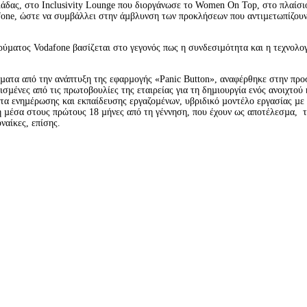
δας, στο Inclusivity Lounge που διοργάνωσε το Women On Top, στο πλαίσιο
one, ώστε να συµβάλλει στην άµβλυνση των προκλήσεων που αντιµετωπίζουν οι
ρύµατος Vodafone βασίζεται στο γεγονός πως η συνδεσιµότητα και η τεχνολογ
µατα από την ανάπτυξη της εφαρµογής «Panic Button», αναφέρθηκε στην προ
σµένες από τις πρωτοβουλίες της εταιρείας για τη δηµιουργία ενός ανοιχτού
α ενηµέρωσης και εκπαίδευσης εργαζοµένων, υβριδικό µοντέλο εργασίας µε αυ
 µέσα στους πρώτους 18 µήνες από τη γέννηση, που έχουν ως αποτέλεσµα,  το
ναίκες, επίσης.