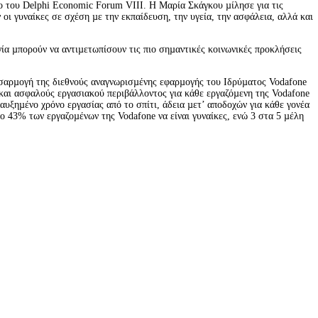
 του Delphi Economic Forum VIII. Η Μαρία Σκάγκου µίλησε για τις 
 γυναίκες σε σχέση µε την εκπαίδευση, την υγεία, την ασφάλεια, αλλά και 
ία µπορούν να αντιµετωπίσουν τις πιο σηµαντικές κοινωνικές προκλήσεις 
σαρµογή της διεθνούς αναγνωρισµένης εφαρµογής του Ιδρύµατος Vodafone 
 και ασφαλούς εργασιακού περιβάλλοντος για κάθε εργαζόµενη της Vodafone 
ξηµένο χρόνο εργασίας από το σπίτι, άδεια µετ’ αποδοχών για κάθε γονέα 
 43% των εργαζοµένων της Vodafone να είναι γυναίκες, ενώ 3 στα 5 µέλη 