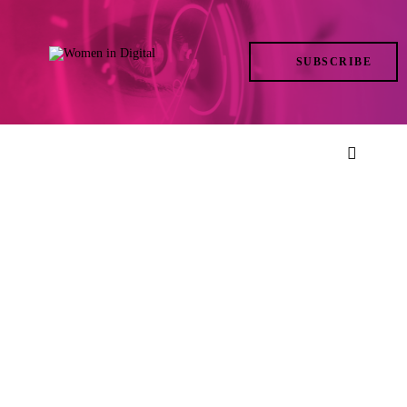
TRENDS
SUBSCRIBE
IN ACTION
AT THE TOP
LIFE
FILES
ISSUES