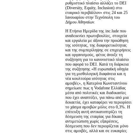
ρυθμιστικό πλαίσιο αλλάζει το DEI 
(Diversity, Equity, Inclusion) στο 
εταιρικό περιβάλλον» στις 24 και 25 
Ιανουαρίου στην Τεχνόπολη του 
Δήμου Αθηναίων.
Η Ετήσια Ημερίδα της inc.lude που 
αναδεικνύει πρωτοβουλίες, στοιχεία 
και εργαλεία με άξονα την προώθηση 
της ισότητας, της διαφορετικότητας 
και της συμπερίληψης σε επιχειρήσεις 
και οργανισμούς, φέτος άνοιξε τη 
συζήτηση για το κανονιστικό πλαίσιο 
που αφορά το DEI. Κατά τη διάρκεια 
της συζήτησης «Η ευρωπαϊκή οδηγία 
για τη μισθολογική διαφάνεια και η 
νέα κουλτούρα ισότητας στις 
αμοιβές», η Κατερίνα Κωνσταντίνου 
σημείωσε πως η Vodafone Ελλάδας 
μέσα από πολιτικές και διαδικασίες 
που έχει αναπτύξει, για πάνω από μια 
δεκαετία, έχει καταφέρει να περιορίσει 
το χάσμα αμοιβών μόλις στο 0,3%. Η 
επίτευξη αυτή αντικατοπτρίζει τη 
δέσμευση της εταιρίας για δίκαιη 
αντιμετώπιση χωρίς εξαιρέσεις, 
δέσμευση που δεν περιορίζεται μόνο 
στις αμοιβές, αλλά και σε ευκαιρίες 