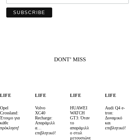
DONT’ MISS
LIFE
LIFE
LIFE
LIFE
Opel
Volvo
HUAWEI
Audi Q4 e-
Crossland:
XC40
WATCH
tron:
Έτοιμο για
Recharge:
GT3: Όταν
Δυναμικό
κάθε
Απαράμιλλ
το
και
πρόκληση!
α…
απαράμιλλ
επιβλητικό!
επιβλητικό!
ο στυλ
μετουσιώνε