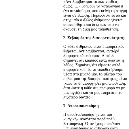
«Αντιλαµβάνοµαι το πως νιώθεις, 
όµως…..» βοηθούν να καταλαγιάσει 
ένα συναίσθηµα, που εκείνη τη στιγµή 
είναι σε έξαρση. Παράλληλα έστω και 
στιγµιαία ο άλλος άνθρωπος γίνεται 
ασυναίσθητα πιο δεκτικός στο να 
ακούσει τη δική µας τοποθέτηση.
Σεβασμός της διαφορετικότητας
Ο κάθε άνθρωπος είναι διαφορετικός. 
Φέρεται, αντιλαµβάνεται, αντιδρά 
διαφορετικά από εµάς. Αυτό δε 
σηµαίνει ότι κάποιος είναι σωστός ή 
λάθος. Σηµαίνει, ότι είµαστε απλά 
διαφορετικοί. Το να τοποθετήσουµε 
µέσα στο µυαλό µας το φίλτρο του 
σεβασµού της διαφορετικότητας, είναι 
ικανό να δηµιουργήσει µια απόσταση, 
έτσι ώστε η κάθε συµπεριφορά να µη 
µας αγγίζει και να µας επηρεάζει το 
λιγότερο δυνατό.
Αποστασιοποίηση
Η αποστασιοποίηση είναι µια 
«µαγική» ικανότητα παρά πολύ 
λειτουργική. Όταν έχουµε απέναντί 
µας έναν δύσκολο άνθρωπο είναι 