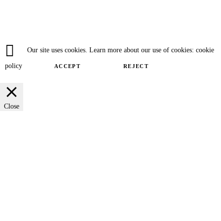
Our site uses cookies. Learn more about our use of cookies: cookie
policy
ACCEPT
REJECT
Close
Privacy Overview
This website uses cookies to improve your experience while you navigate
through the website. Out of these cookies, the cookies that are categorized as
necessary are stored on your browser as they are essential for the working of
basic functionalities of the website. We also use third-party cookies that help
us analyze and understand how you use this website. These cookies will be
stored in your browser only with your consent. You also have the option to
opt-out of these cookies. But opting out of some of these cookies may have an
effect on your browsing experience.
SAVE & ACCEPT