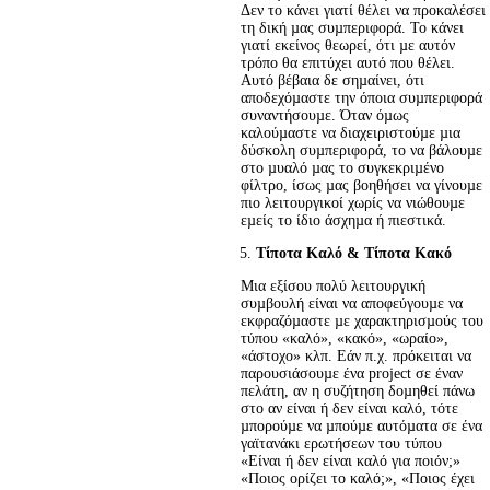
Δεν το κάνει γιατί θέλει να προκαλέσει 
τη δική µας συµπεριφορά. Το κάνει 
γιατί εκείνος θεωρεί, ότι µε αυτόν 
τρόπο θα επιτύχει αυτό που θέλει. 
Αυτό βέβαια δε σηµαίνει, ότι 
αποδεχόµαστε την όποια συµπεριφορά 
συναντήσουµε. Όταν όµως 
καλούµαστε να διαχειριστούµε µια 
δύσκολη συµπεριφορά, το να βάλουµε 
στο µυαλό µας το συγκεκριµένο 
φίλτρο, ίσως µας βοηθήσει να γίνουµε 
πιο λειτουργικοί χωρίς να νιώθουµε 
εµείς το ίδιο άσχηµα ή πιεστικά.
Τίποτα Καλό & Τίποτα Κακό
Μια εξίσου πολύ λειτουργική 
συµβουλή είναι να αποφεύγουµε να 
εκφραζόµαστε µε χαρακτηρισµούς του 
τύπου «καλό», «κακό», «ωραίο», 
«άστοχο» κλπ. Εάν π.χ. πρόκειται να 
παρουσιάσουµε ένα project σε έναν 
πελάτη, αν η συζήτηση δοµηθεί πάνω 
στο αν είναι ή δεν είναι καλό, τότε 
µπορούµε να µπούµε αυτόµατα σε ένα 
γαϊτανάκι ερωτήσεων του τύπου 
«Είναι ή δεν είναι καλό για ποιόν;» 
«Ποιος ορίζει το καλό;», «Ποιος έχει 