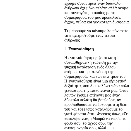
έχουµε συναντήσει έναν δύσκολο 
άνθρωπο όχι µόνο πελάτη αλλά ακόµα 
και συνεργάτη, ο οποίος µε τη 
συµπεριφορά του µας προκάλεσε, 
άγχος, νεύρα και γενικότερη δυσφορία.
Τι µπορούµε να κάνουµε λοιπόν ώστε 
να διαχειριστούµε έναν τέτοιο 
άνθρωπο;
Ενσυναίσθηση
Η ενσυναίσθηση ορίζεται ως η 
συναισθηµατική ταύτιση µε την 
ψυχική κατάσταση ενός άλλου 
ατόµου, και η κατανόηση της 
συµπεριφοράς και των κινήτρων του. 
Η ενσυναίσθηση είναι µια εξαιρετική 
δεξιότητα, που διευκολύνει πάρα πολύ 
γενικότερα την επικοινωνία µας. Όταν 
λοιπόν έχουµε απέναντι µας έναν 
δύσκολο πελάτη θα βοηθούσε, αν 
προσπαθούσαµε να έρθουµε στη θέση 
του και τότε ίσως καταλάβουµε το 
γιατί φέρεται έτσι. Φράσεις όπως «Σε 
καταλαβαίνω», «Μπορώ να νιώσω το 
φόβο σου, το άγχος σου, την 
ανυποµονησία σου, αλλά…..» 