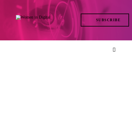
TRENDS
SUBSCRIBE
IN ACTION
AT THE TOP
LIFE
FILES
ISSUES