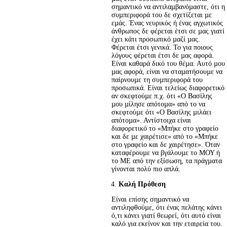
σηµαντικό να αντιλαµβανόµαστε, ότι η 
συµπεριφορά του δε σχετίζεται µε 
εµάς. Ένας νευρικός ή ένας αγχωτικός 
άνθρωπος δε φέρεται έτσι σε µας γιατί 
έχει κάτι προσωπικό µαζί µας. 
Φέρεται έτσι γενικά. Το για ποιους 
λόγους φέρεται έτσι δε µας αφορά. 
Είναι καθαρά δικό του θέµα. Αυτό µου 
µας αφορά, είναι να σταµατήσουµε να 
παίρνουµε τη συµπεριφορά του 
προσωπικά. Είναι τελείως διαφορετικό 
αν σκεφτούµε π.χ. ότι «Ο Βασίλης 
µου µίλησε απότοµα» από το να 
σκεφτούµε ότι «Ο Βασίλης µιλάει 
απότοµα». Αντίστοιχα είναι 
διαφορετικό το «Μπήκε στο γραφείο 
και δε µε χαιρέτισε» από το «Μπήκε 
στο γραφείο και δε χαιρέτησε». Όταν 
καταφέρουµε να βγάλουµε το ΜΟΥ ή 
το ΜΕ από την εξίσωση, τα πράγµατα 
γίνονται πολύ πιο απλά.
Καλή Πρόθεση
Είναι επίσης σηµαντικό να 
αντιληφθούµε, ότι ένας πελάτης κάνει 
ό,τι κάνει γιατί θεωρεί, ότι αυτό είναι 
καλό για εκείνον και την εταιρεία του. 