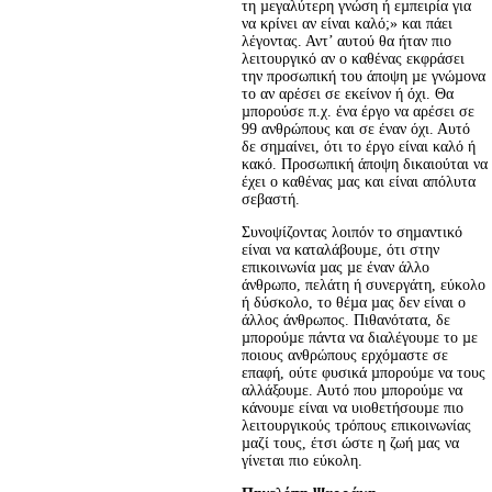
τη µεγαλύτερη γνώση ή εµπειρία για 
να κρίνει αν είναι καλό;» και πάει 
λέγοντας. Αντ’ αυτού θα ήταν πιο 
λειτουργικό αν ο καθένας εκφράσει 
την προσωπική του άποψη µε γνώµονα 
το αν αρέσει σε εκείνον ή όχι. Θα 
µπορούσε π.χ. ένα έργο να αρέσει σε 
99 ανθρώπους και σε έναν όχι. Αυτό 
δε σηµαίνει, ότι το έργο είναι καλό ή 
κακό. Προσωπική άποψη δικαιούται να 
έχει ο καθένας µας και είναι απόλυτα 
σεβαστή.
Συνοψίζοντας λοιπόν το σηµαντικό 
είναι να καταλάβουµε, ότι στην 
επικοινωνία µας µε έναν άλλο 
άνθρωπο, πελάτη ή συνεργάτη, εύκολο 
ή δύσκολο, το θέµα µας δεν είναι ο 
άλλος άνθρωπος. Πιθανότατα, δε 
µπορούµε πάντα να διαλέγουµε το µε 
ποιους ανθρώπους ερχόµαστε σε 
επαφή, ούτε φυσικά µπορούµε να τους 
αλλάξουµε. Αυτό που µπορούµε να 
κάνουµε είναι να υιοθετήσουµε πιο 
λειτουργικούς τρόπους επικοινωνίας 
µαζί τους, έτσι ώστε η ζωή µας να 
γίνεται πιο εύκολη.