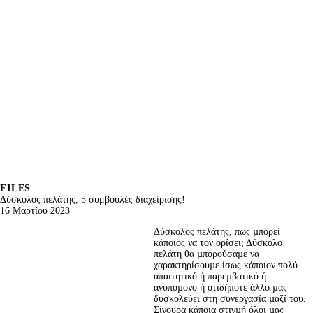
FILES
Δύσκολος πελάτης, 5 συμβουλές διαχείρισης!
16 Μαρτίου 2023
Δύσκολος πελάτης, πως µπορεί 
κάποιος να τον ορίσει; Δύσκολο 
πελάτη θα µπορούσαµε να 
χαρακτηρίσουµε ίσως κάποιον πολύ 
απαιτητικό ή παρεµβατικό ή 
ανυπόµονο ή οτιδήποτε άλλο µας 
δυσκολεύει στη συνεργασία µαζί του. 
Σίγουρα κάποια στιγµή όλοι µας 