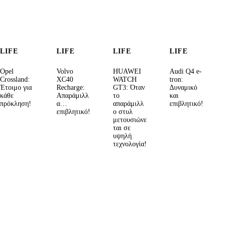
LIFE
LIFE
LIFE
LIFE
Opel
Volvo
HUAWEI
Audi Q4 e-
Crossland:
XC40
WATCH
tron:
Έτοιμο για
Recharge:
GT3: Όταν
Δυναμικό
κάθε
Απαράμιλλ
το
και
πρόκληση!
α…
απαράμιλλ
επιβλητικό!
επιβλητικό!
ο στυλ
μετουσιώνε
ται σε
υψηλή
τεχνολογία!