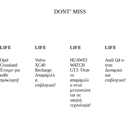
DONT’ MISS
LIFE
LIFE
LIFE
LIFE
Opel
Volvo
HUAWEI
Audi Q4 e-
Crossland:
XC40
WATCH
tron:
Έτοιμο για
Recharge:
GT3: Όταν
Δυναμικό
κάθε
Απαράμιλλ
το
και
πρόκληση!
α…
απαράμιλλ
επιβλητικό!
επιβλητικό!
ο στυλ
μετουσιώνε
ται σε
υψηλή
τεχνολογία!