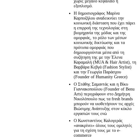
χωρίς µεγάλο κεφάλαιο ή
εξοπλισµό.
Η δηµοσιογράφος Μαρίνα
Καρποζήλου αναδεικνύει την
κοινωνική διάσταση που έχει πάρει
η επιρροή της τεχνολογίας στη
βιοµηχανία της µόδας και της
οµορφιάς, το ρόλο των µέσων
κοινωνικής δικτύωσης και τα
πρότυπα οµορφιάς που
δηµιουργούνται µέσα από τη
συζήτηση της µε την Έλενα
Καραµαλή (MUA & Hair Artist), τη
Βαρβάρα Κεβγά (Fashion Stylist)
και την Γεωργία Παράσχου
(Founder of Humanity Greece)
Ο Στάθης Σαµαντάς και η Βίκυ
Γιαννακοπούλου (Founder of Benu
Arts) περιγράφουν στο Δηµήτρη
Νικολόπουλο πως τα fresh brands
µπορούν να υιοθετήσουν τις αρχές
Βιώσιµης Ανάπτυξης στον κύκλο
εργασιών τους ενώ
Ο Κωνσταντίνος Καλογεράς
«ανακρίνει» όλους τους οµιλητές
για τη σχέση τους µε το e-
commerce