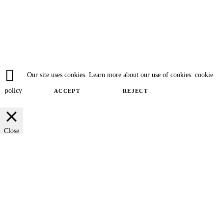
Our site uses cookies. Learn more about our use of cookies: cookie
policy
ACCEPT
REJECT
Close
Privacy Overview
This website uses cookies to improve your experience while you navigate
through the website. Out of these cookies, the cookies that are categorized as
necessary are stored on your browser as they are essential for the working of
basic functionalities of the website. We also use third-party cookies that help
us analyze and understand how you use this website. These cookies will be
stored in your browser only with your consent. You also have the option to
opt-out of these cookies. But opting out of some of these cookies may have an