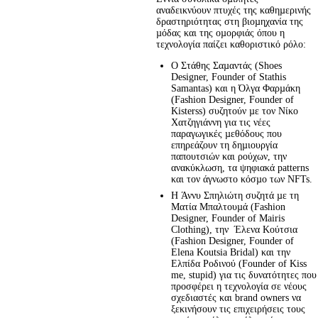
αναδεικνύουν πτυχές της καθηµερινής 
δραστηριότητας στη βιοµηχανία της 
µόδας και της οµορφιάς όπου η 
τεχνολογία παίζει καθοριστικό ρόλο:
O Στάθης Σαµαντάς (Shoes
Designer, Founder of Stathis
Samantas) και η Όλγα Φαρµάκη
(Fashion Designer, Founder of
Kisterss) συζητούν µε τον Νίκο
Χατζηγιάννη για τις νέες
παραγωγικές µεθόδους που
επηρεάζουν τη δηµιουργία
παπουτσιών και ρούχων, την
ανακύκλωση, τα ψηφιακά patterns
και τον άγνωστο κόσµο των NFTs.
H Άννυ Σπηλιώτη συζητά µε τη
Ματία Μπαλτουµά (Fashion
Designer, Founder of Mairis
Clothing), την Έλενα Κούτσια
(Fashion Designer, Founder of
Elena Koutsia Bridal) και την
Ελπίδα Ροδινού (Founder of Kiss
me, stupid) για τις δυνατότητες που
προσφέρει η τεχνολογία σε νέους
σχεδιαστές και brand owners να
ξεκινήσουν τις επιχειρήσεις τους