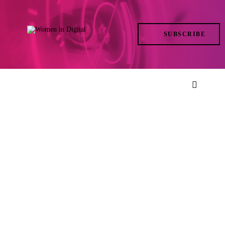
TRENDS
SUBSCRIBE
IN ACTION
AT THE TOP
LIFE
FILES
ISSUES