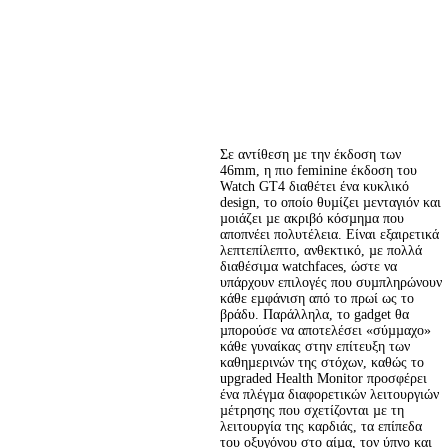
Σε αντίθεση µε την έκδοση των 
46mm, η πιο feminine έκδοση του 
Watch GT4 διαθέτει ένα κυκλικό 
design, το οποίο θυµίζει µενταγιόν και 
µοιάζει µε ακριβό κόσµηµα που 
αποπνέει πολυτέλεια. Είναι εξαιρετικά 
λεπτεπίλεπτο, ανθεκτικό, µε πολλά 
διαθέσιµα watchfaces, ώστε να 
υπάρχουν επιλογές που συµπληρώνουν 
κάθε εµφάνιση από το πρωί ως το 
βράδυ. Παράλληλα, το gadget θα 
µπορούσε να αποτελέσει «σύµµαχο» 
κάθε γυναίκας στην επίτευξη των 
καθηµερινών της στόχων, καθώς το 
upgraded Health Monitor προσφέρει 
ένα πλέγµα διαφορετικών λειτουργιών 
µέτρησης που σχετίζονται µε τη 
λειτουργία της καρδιάς, τα επίπεδα 
του οξυγόνου στο αίµα, τον ύπνο και 