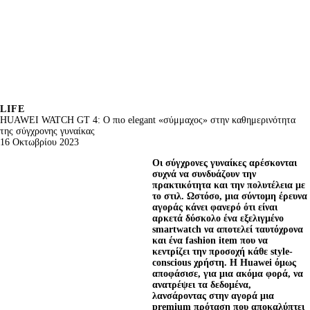
LIFE
HUAWEI WATCH GT 4: O πιο elegant «σύμμαχος» στην καθημερινότητα
της σύγχρονης γυναίκας
16 Οκτωβρίου 2023
Οι σύγχρονες γυναίκες αρέσκονται 
συχνά να συνδυάζουν την 
πρακτικότητα και την πολυτέλεια με 
το στιλ. Ωστόσο, μια σύντομη έρευνα 
αγοράς κάνει φανερό ότι είναι 
αρκετά δύσκολο ένα εξελιγμένο 
smartwatch να αποτελεί ταυτόχρονα 
και ένα fashion item που να 
κεντρίζει την προσοχή κάθε style-
conscious χρήστη. Η Huawei όμως 
αποφάσισε, για μια ακόμα φορά, να 
ανατρέψει τα δεδομένα, 
λανσάροντας στην αγορά μια 
premium πρόταση που αποκαλύπτει 