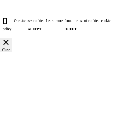
Our site uses cookies. Learn more about our use of cookies: cookie
policy
ACCEPT
REJECT
Close
Privacy Overview
This website uses cookies to improve your experience while you navigate
through the website. Out of these cookies, the cookies that are categorized as
necessary are stored on your browser as they are essential for the working of
basic functionalities of the website. We also use third-party cookies that help
us analyze and understand how you use this website. These cookies will be
stored in your browser only with your consent. You also have the option to
opt-out of these cookies. But opting out of some of these cookies may have an
effect on your browsing experience.
SAVE & ACCEPT