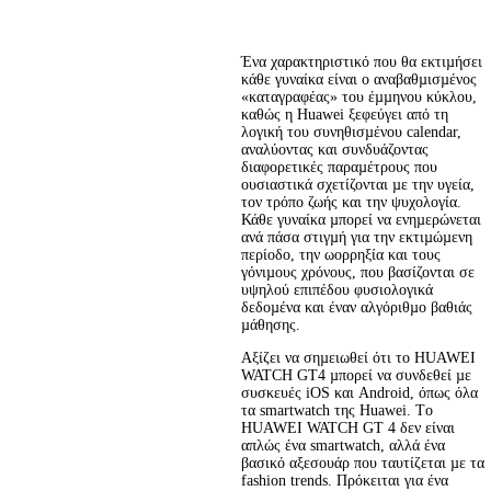
Ένα χαρακτηριστικό που θα εκτιµήσει 
κάθε γυναίκα είναι ο αναβαθµισµένος 
«καταγραφέας» του έµµηνου κύκλου, 
καθώς η Huawei ξεφεύγει από τη 
λογική του συνηθισµένου calendar, 
αναλύοντας και συνδυάζοντας 
διαφορετικές παραµέτρους που 
ουσιαστικά σχετίζονται µε την υγεία, 
τον τρόπο ζωής και την ψυχολογία. 
Κάθε γυναίκα µπορεί να ενηµερώνεται 
ανά πάσα στιγµή για την εκτιµώµενη 
περίοδο, την ωορρηξία και τους 
γόνιµους χρόνους, που βασίζονται σε 
υψηλού επιπέδου φυσιολογικά 
δεδοµένα και έναν αλγόριθµο βαθιάς 
µάθησης.
Αξίζει να σηµειωθεί ότι το HUAWEI 
WATCH GT4 µπορεί να συνδεθεί µε 
συσκευές iOS και Android, όπως όλα 
τα smartwatch της Huawei. Τo 
HUAWEI WATCH GT 4 δεν είναι 
απλώς ένα smartwatch, αλλά ένα 
βασικό αξεσουάρ που ταυτίζεται µε τα 
fashion trends. Πρόκειται για ένα 