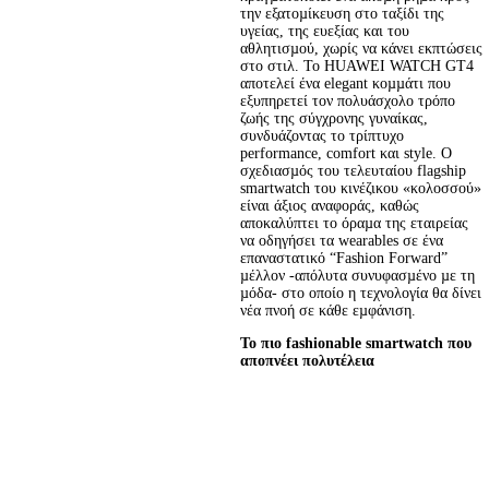
την εξατοµίκευση στο ταξίδι της 
υγείας, της ευεξίας και του 
αθλητισµού, χωρίς να κάνει εκπτώσεις 
στο στιλ. Το HUAWEI WATCH GT4 
αποτελεί ένα elegant κοµµάτι που 
εξυπηρετεί τον πολυάσχολο τρόπο 
ζωής της σύγχρονης γυναίκας, 
συνδυάζοντας το τρίπτυχο 
performance, comfort και style. Ο 
σχεδιασµός του τελευταίου flagship 
smartwatch του κινέζικου «κολοσσού» 
είναι άξιος αναφοράς, καθώς 
αποκαλύπτει το όραµα της εταιρείας 
να οδηγήσει τα wearables σε ένα 
επαναστατικό “Fashion Forward” 
µέλλον -απόλυτα συνυφασµένο µε τη 
µόδα- στο οποίο η τεχνολογία θα δίνει 
νέα πνοή σε κάθε εµφάνιση.
Το πιο fashionable smartwatch που 
αποπνέει πολυτέλεια