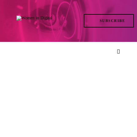
TRENDS
SUBSCRIBE
IN ACTION
AT THE TOP
LIFE
FILES
ISSUES