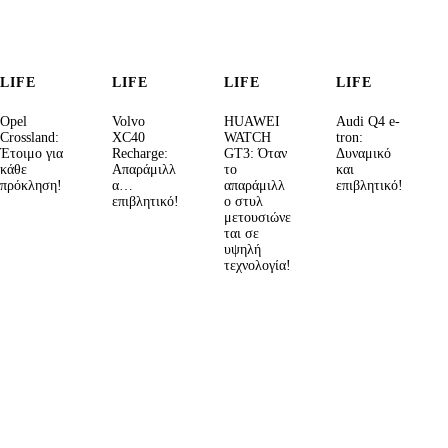
LIFE
LIFE
LIFE
LIFE
Opel
Volvo
HUAWEI
Audi Q4 e-
Crossland:
XC40
WATCH
tron:
Έτοιμο για
Recharge:
GT3: Όταν
Δυναμικό
κάθε
Απαράμιλλ
το
και
πρόκληση!
α…
απαράμιλλ
επιβλητικό!
επιβλητικό!
ο στυλ
μετουσιώνε
ται σε
υψηλή
τεχνολογία!