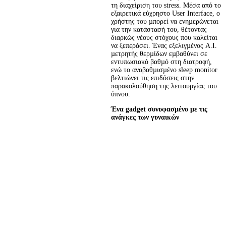
τη διαχείριση του stress. Μέσα από το 
εξαιρετικά εύχρηστο User Interface, ο 
χρήστης του µπορεί να ενηµερώνεται 
για την κατάστασή του, θέτοντας 
διαρκώς νέους στόχους που καλείται 
να ξεπεράσει. Ένας εξελιγµένος A.I. 
µετρητής θερµίδων εµβαθύνει σε 
εντυπωσιακό βαθµό στη διατροφή, 
ενώ το αναβαθµισµένο sleep monitor 
βελτιώνει τις επιδόσεις στην 
παρακολούθηση της λειτουργίας του 
ύπνου.
Ένα gadget συνυφασµένο µε τις 
ανάγκες των γυναικών